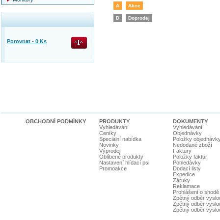
A
Akce
D
Doprodej
Porovnat -
0
Ks
OBCHODNÍ PODMÍNKY
PRODUKTY
DOKUMENTY
Vyhledávání
Vyhledávání
Ceníky
Objednávky
Speciální nabídka
Položky objednávk
Novinky
Nedodané zboží
Výprodej
Faktury
Oblíbené produkty
Položky faktur
Nastavení hlídací psi
Pohledávky
Promoakce
Dodací listy
Expedice
Záruky
Reklamace
Prohlášení o shodě
Zpětný odběr vyslou
Zpětný odběr vyslouž
Zpětný odběr vyslou