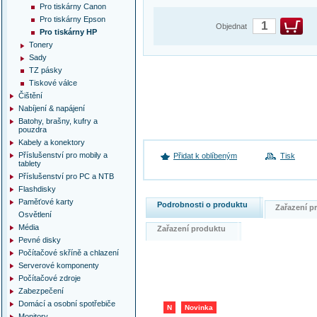
Pro tiskárny Canon
Pro tiskárny Epson
Objednat
Pro tiskárny HP
Tonery
Sady
TZ pásky
Tiskové válce
Čištění
Nabíjení & napájení
Batohy, brašny, kufry a
pouzdra
Kabely a konektory
Příslušenství pro mobily a
Přidat k oblíbeným
Tisk
tablety
Příslušenství pro PC a NTB
Flashdisky
Paměťové karty
Podrobnosti o produktu
Zařazení 
Osvětlení
Média
Zařazení produktu
Pevné disky
Počítačové skříně a chlazení
Serverové komponenty
Počítačové zdroje
Zabezpečení
Domácí a osobní spotřebiče
N
Novinka
Monitory