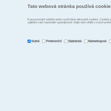
Tato webová stránka používá cooki
K provozování našeho webu využíváme takzvané cookies. Cookies js
zajištění vaší maximální spokojenosti. Dejte nám vědět o svých prefe
Nutné
Preferenční
Statistické
Marketingové