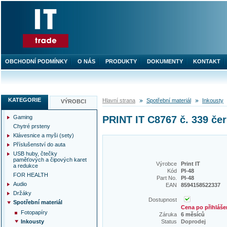
OBCHODNÍ PODMÍNKY
O NÁS
PRODUKTY
DOKUMENTY
KONTAKT
KATEGORIE
Hlavní strana
Spotřební materiál
Inkousty
VÝROBCI
Gaming
PRINT IT C8767 č. 339 čer
Chytré prsteny
Klávesnice a myši (sety)
Příslušenství do auta
USB huby, čtečky
paměťových a čipových karet
Výrobce
Print IT
a redukce
Kód
PI-48
FOR HEALTH
Part No.
PI-48
Audio
EAN
8594158522337
Držáky
Dostupnost
Spotřební materiál
Cena po přihláše
Fotopapíry
Záruka
6 měsíců
Inkousty
Status
Doprodej