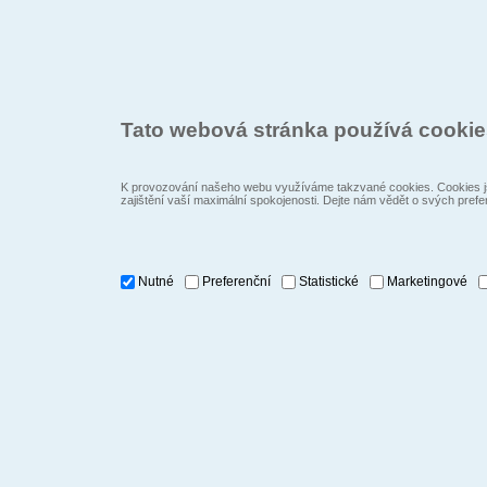
Tato webová stránka používá cooki
K provozování našeho webu využíváme takzvané cookies. Cookies js
zajištění vaší maximální spokojenosti. Dejte nám vědět o svých prefe
Nutné
Preferenční
Statistické
Marketingové