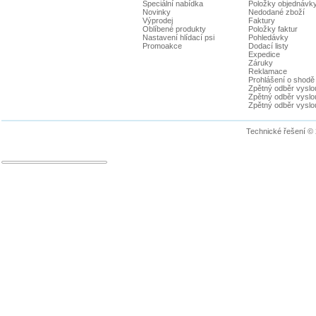
Speciální nabídka
Položky objednávk
Novinky
Nedodané zboží
Výprodej
Faktury
Oblíbené produkty
Položky faktur
Nastavení hlídací psi
Pohledávky
Promoakce
Dodací listy
Expedice
Záruky
Reklamace
Prohlášení o shodě
Zpětný odběr vyslou
Zpětný odběr vyslouž
Zpětný odběr vyslou
Technické řešení ©