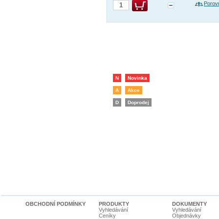
Porov
N
Novinka
A
Akce
D
Doprodej
OBCHODNÍ PODMÍNKY
PRODUKTY
DOKUMENTY
Vyhledávání
Vyhledávání
Ceníky
Objednávky