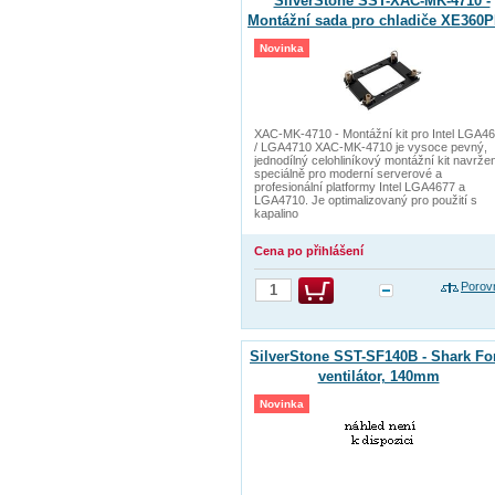
SilverStone SST-XAC-MK-4710 -
Montážní sada pro chladiče XE360P
XE360PDD / XE360 - Intel LGA4677
Novinka
LGA4710
XAC-MK-4710 - Montážní kit pro Intel LGA4
/ LGA4710 XAC-MK-4710 je vysoce pevný,
jednodílný celohliníkový montážní kit navrže
speciálně pro moderní serverové a
profesionální platformy Intel LGA4677 a
LGA4710. Je optimalizovaný pro použití s
kapalino
Cena po přihlášení
Porov
SilverStone SST-SF140B - Shark Fo
ventilátor, 140mm
Novinka