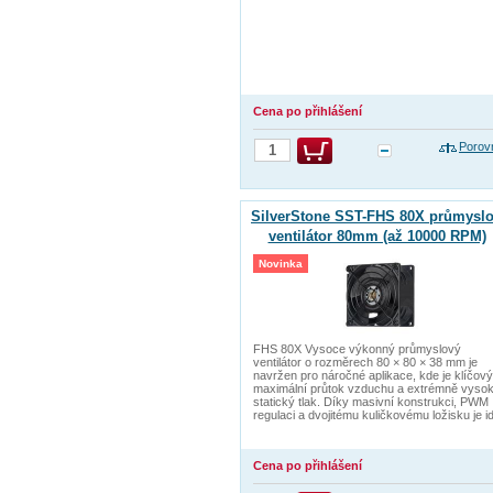
Cena po přihlášení
Porov
SilverStone SST-FHS 80X průmysl
ventilátor 80mm (až 10000 RPM)
Novinka
FHS 80X Vysoce výkonný průmyslový
ventilátor o rozměrech 80 × 80 × 38 mm je
navržen pro náročné aplikace, kde je klíčový
maximální průtok vzduchu a extrémně vyso
statický tlak. Díky masivní konstrukci, PWM
regulaci a dvojitému kuličkovému ložisku je i
Cena po přihlášení