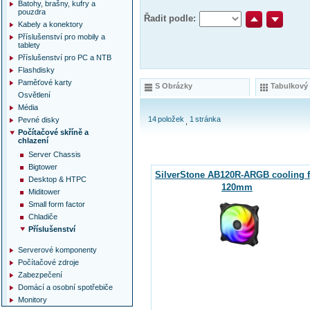
Batohy, brašny, kufry a
pouzdra
Řadit podle:
Kabely a konektory
Příslušenství pro mobily a
tablety
Příslušenství pro PC a NTB
Flashdisky
Paměťové karty
S Obrázky
Tabulkový
Osvětlení
Média
14
položek
1
stránka
Pevné disky
Počítačové skříně a
chlazení
Server Chassis
Bigtower
SilverStone AB120R-ARGB cooling f
Desktop & HTPC
120mm
Miditower
Small form factor
Chladiče
Příslušenství
Serverové komponenty
Počítačové zdroje
Zabezpečení
Domácí a osobní spotřebiče
Monitory