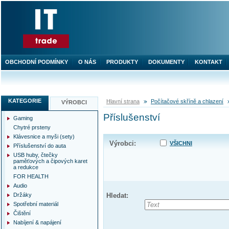
OBCHODNÍ PODMÍNKY
O NÁS
PRODUKTY
DOKUMENTY
KONTAKT
KATEGORIE
Hlavní strana
Počítačové skříně a chlazení
VÝROBCI
Příslušenství
Gaming
Chytré prsteny
Klávesnice a myši (sety)
Výrobci:
VŠICHNI
Příslušenství do auta
USB huby, čtečky
paměťových a čipových karet
a redukce
FOR HEALTH
Audio
Držáky
Hledat:
Spotřební materiál
Čištění
Nabíjení & napájení