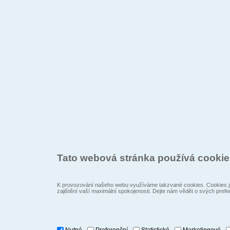
Tato webová stránka používá cooki
K provozování našeho webu využíváme takzvané cookies. Cookies js
zajištění vaší maximální spokojenosti. Dejte nám vědět o svých prefe
Nutné
Preferenční
Statistické
Marketingové