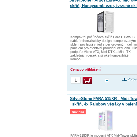
SilverStone FARA H1MW-G, Micro-
skříň, Honeycomb vzor, tvrzené skl
bílá
Kompaktní počítačová skříň Fara H1MW-G
nabízí minimalistický design, temperovaným
sklem pro lepší vhled s perforovaným čelním
panelem pro efektivní proudění vzduchu. Dí
podpoře Micro-ATX, Mini-DTX a Mini-ITX
základních desek a široké kompatibilitě
kompo...
Cena po přihlášení
Porov
SilverStone FARA 515XR - Midi-To
skříň, 4x Rainbow větráky v balení
tvrzené sklo, bílá
Novinka
FARA 515XR je moderní ATX Mid-Tower skří