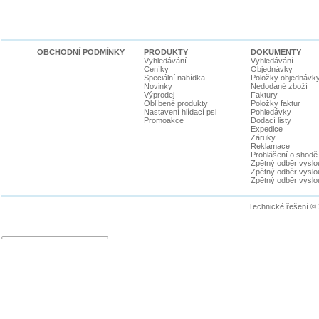
OBCHODNÍ PODMÍNKY
PRODUKTY
DOKUMENTY
Vyhledávání
Vyhledávání
Ceníky
Objednávky
Speciální nabídka
Položky objednávk
Novinky
Nedodané zboží
Výprodej
Faktury
Oblíbené produkty
Položky faktur
Nastavení hlídací psi
Pohledávky
Promoakce
Dodací listy
Expedice
Záruky
Reklamace
Prohlášení o shodě
Zpětný odběr vyslou
Zpětný odběr vyslouž
Zpětný odběr vyslou
Technické řešení ©