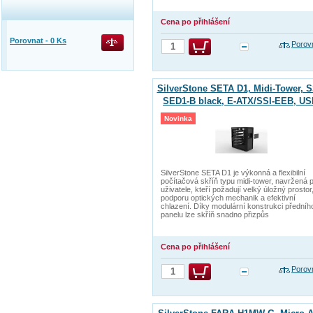
Cena po přihlášení
Porovnat -
0
Ks
Porov
SilverStone SETA D1, Midi-Tower, S
SED1-B black, E-ATX/SSI-EEB, U
3.0+USB-C, ALU, bez zdroje
Novinka
SilverStone SETA D1 je výkonná a flexibilní
počítačová skříň typu midi-tower, navržená 
uživatele, kteří požadují velký úložný prostor
podporu optických mechanik a efektivní
chlazení. Díky modulární konstrukci předníh
panelu lze skříň snadno přizpůs
Cena po přihlášení
Porov