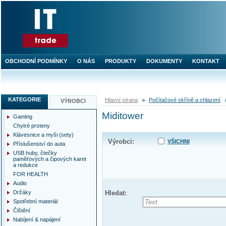
OBCHODNÍ PODMÍNKY
O NÁS
PRODUKTY
DOKUMENTY
KONTAKT
KATEGORIE
Hlavní strana
Počítačové skříně a chlazení
VÝROBCI
Miditower
Gaming
Chytré prsteny
Klávesnice a myši (sety)
Výrobci:
VŠICHNI
Příslušenství do auta
USB huby, čtečky
paměťových a čipových karet
a redukce
FOR HEALTH
Audio
Držáky
Hledat:
Spotřební materiál
Čištění
Nabíjení & napájení