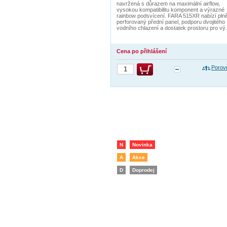
navržená s důrazem na maximální airflow,
vysokou kompatibilitu komponent a výrazné
rainbow podsvícení. FARA 515XR nabízí pln
perforovaný přední panel, podporu dvojitého
vodního chlazení a dostatek prostoru pro vý.
Cena po přihlášení
Porov
N
Novinka
A
Akce
D
Doprodej