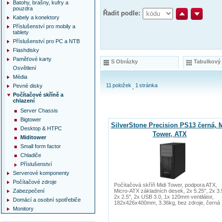
Batohy, brašny, kufry a
pouzdra
Řadit podle:
Kabely a konektory
Příslušenství pro mobily a
tablety
Příslušenství pro PC a NTB
Flashdisky
Paměťové karty
S Obrázky
Tabulkový
Osvětlení
Média
11
položek
1
stránka
Pevné disky
Počítačové skříně a
chlazení
Server Chassis
Bigtower
SilverStone Precision PS13 černá, 
Desktop & HTPC
Tower, ATX
Miditower
Small form factor
Chladiče
Příslušenství
Serverové komponenty
Počítačové zdroje
Počítačová skříň Midi Tower, podpora ATX,
Zabezpečení
Micro-ATX základních desek, 2x 5.25", 2x 3.
2x 2.5", 2x USB 3.0, 1x 120mm ventilátor,
Domácí a osobní spotřebiče
182x426x400mm, 3.36kg, bez zdroje, černá
Monitory