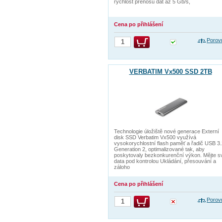
rychlost přenosu dat až 5 Gb/s,
Cena po přihlášení
Porov
VERBATIM Vx500 SSD 2TB
Technologie úložiště nové generace Externí
disk SSD Verbatim Vx500 využívá
vysokorychlostní flash paměť a řadič USB 3.
Generation 2, optimalizované tak, aby
poskytovaly bezkonkurenční výkon. Mějte s
data pod kontrolou Ukládání, přesouvání a
záloho
Cena po přihlášení
Porov