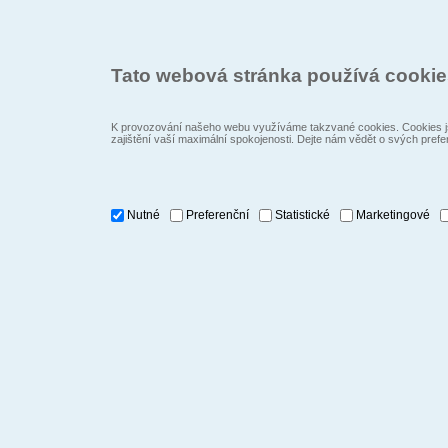
Tato webová stránka používá cooki
K provozování našeho webu využíváme takzvané cookies. Cookies js
zajištění vaší maximální spokojenosti. Dejte nám vědět o svých prefe
Nutné
Preferenční
Statistické
Marketingové