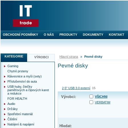
OBCHODNÍ PODMÍNKY
O NÁS
PRODUKTY
DOKUMENTY
KONTAKT
KATEGORIE
Hlavní strana
Pevné disky
VÝROBCI
Pevné disky
Gaming
Chytré prsteny
Klávesnice a myši (sety)
Příslušenství do auta
USB huby, čtečky
2,5" USB 3.0 externí
15
paměťových a čipových karet
a redukce
Výrobci:
VŠICHNI
FOR HEALTH
VERBATIM
Audio
Držáky
Spotřební materiál
Čištění
Nabíjení & napájení
Hledat: