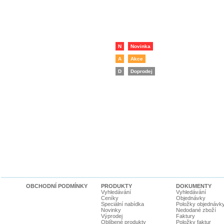
N
Novinka
A
Akce
D
Doprodej
OBCHODNÍ PODMÍNKY
PRODUKTY
DOKUMENTY
Vyhledávání
Vyhledávání
Ceníky
Objednávky
Speciální nabídka
Položky objednávk
Novinky
Nedodané zboží
Výprodej
Faktury
Oblíbené produkty
Položky faktur