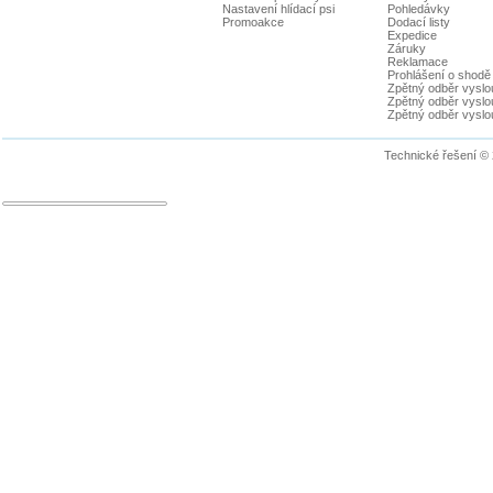
Nastavení hlídací psi
Pohledávky
Promoakce
Dodací listy
Expedice
Záruky
Reklamace
Prohlášení o shodě
Zpětný odběr vyslou
Zpětný odběr vyslouž
Zpětný odběr vyslou
Technické řešení ©