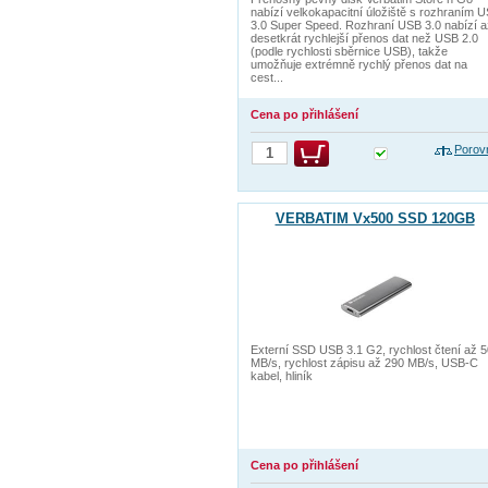
nabízí velkokapacitní úložiště s rozhraním 
3.0 Super Speed. Rozhraní USB 3.0 nabízí a
desetkrát rychlejší přenos dat než USB 2.0
(podle rychlosti sběrnice USB), takže
umožňuje extrémně rychlý přenos dat na
cest...
Cena po přihlášení
Porov
VERBATIM Vx500 SSD 120GB
Externí SSD USB 3.1 G2, rychlost čtení až 
MB/s, rychlost zápisu až 290 MB/s, USB-C
kabel, hliník
Cena po přihlášení