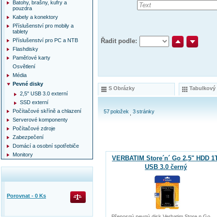
Batohy, brašny, kufry a
pouzdra
Kabely a konektory
Příslušenství pro mobily a
tablety
Příslušenství pro PC a NTB
Řadit podle:
Flashdisky
Paměťové karty
Osvětlení
Média
Pevné disky
S Obrázky
Tabulkový
2,5" USB 3.0 externí
SSD externí
Počítačové skříně a chlazení
57
položek
3
stránky
Serverové komponenty
Počítačové zdroje
Zabezpečení
Domácí a osobní spotřebiče
Monitory
VERBATIM Store´n´ Go 2,5" HDD 1
USB 3.0 černý
Porovnat -
0
Ks
Přenosný pevný disk Verbatim Store n Go