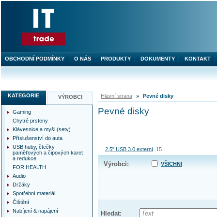
OBCHODNÍ PODMÍNKY
O NÁS
PRODUKTY
DOKUMENTY
KONTAKT
KATEGORIE
Hlavní strana
Pevné disky
VÝROBCI
Pevné disky
Gaming
Chytré prsteny
Klávesnice a myši (sety)
Příslušenství do auta
USB huby, čtečky
2,5" USB 3.0 externí
15
paměťových a čipových karet
a redukce
Výrobci:
VŠICHNI
FOR HEALTH
Audio
Držáky
Spotřební materiál
Čištění
Nabíjení & napájení
Hledat: