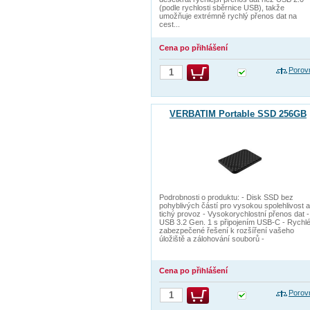
(podle rychlosti sběrnice USB), takže
umožňuje extrémně rychlý přenos dat na
cest...
Cena po přihlášení
Porov
VERBATIM Portable SSD 256GB
Podrobnosti o produktu: - Disk SSD bez
pohyblivých částí pro vysokou spolehlivost a
tichý provoz - Vysokorychlostní přenos dat -
USB 3.2 Gen. 1 s připojením USB-C - Rychlé
zabezpečené řešení k rozšíření vašeho
úložiště a zálohování souborů -
Cena po přihlášení
Porov