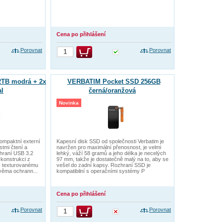
Cena po přihlášení
Porovnat
Porovnat
TB modrá + 2x
VERBATIM Pocket SSD 256GB
l
černá/oranžová
Novinka
kompaktní externí
Kapesní disk SSD od společnosti Verbatim je
stmi čtení a
navržen pro maximální přenosnost, je velmi
hraní USB 3.2
lehký, váží 58 gramů a jeho délka je necelých
 konstrukci z
97 mm, takže je dostatečně malý na to, aby se
, texturovanému
vešel do zadní kapsy. Rozhraní SSD je
věma ochrann...
kompatibilní s operačními systémy P
Cena po přihlášení
Porovnat
Porovnat