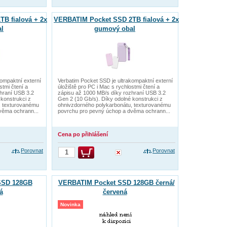
B fialová + 2x
VERBATIM Pocket SSD 2TB fialová + 2x
l
gumový obal
kompaktní externí
Verbatim Pocket SSD je ultrakompaktní externí
stmi čtení a
úložiště pro PC i Mac s rychlostmi čtení a
hraní USB 3.2
zápisu až 1000 MB/s díky rozhraní USB 3.2
 konstrukci z
Gen 2 (10 Gb/s). Díky odolné konstrukci z
, texturovanému
ohnivzdorného polykarbonátu, texturovanému
věma ochrann...
povrchu pro pevný úchop a dvěma ochrann...
Cena po přihlášení
Porovnat
Porovnat
SSD 128GB
VERBATIM Pocket SSD 128GB černá/
á
červená
Novinka