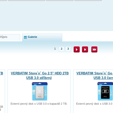
 Výpis
Galerie
1
2
3
TB
VERBATIM Store´n´ Go 2,5" HDD 2TB
VERBATIM Store´n´ Go
USB 3.0 stříbrný
USB 3.0 čer
Externí pevný disk s USB 3.0 o kapacitě 2 TB.
Externí pevný disk s USB 3.0 
USB
ž