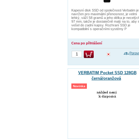
Kapesní disk SSD od společnosti Verbatim je
navržen pro maximální přenosnost, je velmi
lehký, váží 58 gramů a jeho délka je necelýc
97 mm, takže je dostatečně malý na to, aby 
vešel do zadní kapsy. Rozhraní SSD je
kompatibilní s operačními systémy P
Cena po přihlášení
Porov
VERBATIM Pocket SSD 128GB
černá/oranžová
Novinka