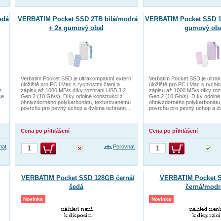
edá
VERBATIM Pocket SSD 2TB bílá/modrá
VERBATIM Pocket SSD 1T
+ 2x gumový obal
gumový oba
Verbatim Pocket SSD je ultrakompaktní externí
Verbatim Pocket SSD je ultra
úložiště pro PC i Mac s rychlostmi čtení a
úložiště pro PC i Mac s rychlo
h
zápisu až 1000 MB/s díky rozhraní USB 3.2
zápisu až 1000 MB/s díky roz
se
Gen 2 (10 Gb/s). Díky odolné konstrukci z
Gen 2 (10 Gb/s). Díky odolné
ohnivzdorného polykarbonátu, texturovanému
ohnivzdorného polykarbonátu
povrchu pro pevný úchop a dvěma ochrann...
povrchu pro pevný úchop a d
Cena po přihlášení
Cena po přihlášení
nat
Porovnat
VERBATIM Pocket SSD 128GB černá/
VERBATIM Pocket 
šedá
černá/modr
Novinka
Novinka