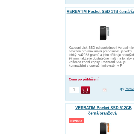
VERBATIM Pocket SSD 1TB černá/š
Kapesní disk SSD od společnosti Verbatim je
navržen pro maximální přenosnost, je velmi
lehký, váží 58 gramů a jeho délka je necelýc
97 mm, takže je dostatečně malý na to, aby 
vešel do zadní kapsy. Rozhraní SSD je
kompatibilní s operačními systémy P
Cena po přihlášení
Porov
VERBATIM Pocket SSD 512GB
černá/oranžová
Novinka