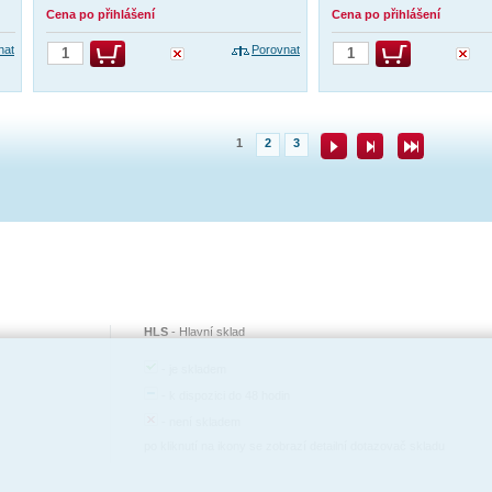
Cena po přihlášení
Cena po přihlášení
nat
Porovnat
1
2
3
HLS
-
Hlavní sklad
-
je skladem
-
k dispozici do 48 hodin
-
není skladem
po kliknutí na ikony se zobrazí detailní dotazovač skladu