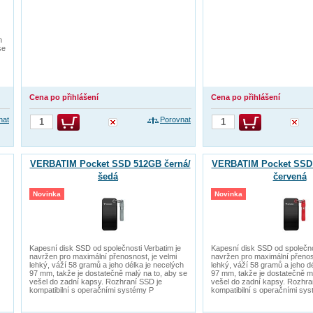
h
se
Cena po přihlášení
Cena po přihlášení
nat
Porovnat
VERBATIM Pocket SSD 512GB černá/
VERBATIM Pocket SSD 
šedá
červená
Novinka
Novinka
Kapesní disk SSD od společnosti Verbatim je
Kapesní disk SSD od společno
navržen pro maximální přenosnost, je velmi
navržen pro maximální přenosn
lehký, váží 58 gramů a jeho délka je necelých
lehký, váží 58 gramů a jeho d
97 mm, takže je dostatečně malý na to, aby se
97 mm, takže je dostatečně ma
vešel do zadní kapsy. Rozhraní SSD je
vešel do zadní kapsy. Rozhra
kompatibilní s operačními systémy P
kompatibilní s operačními sy