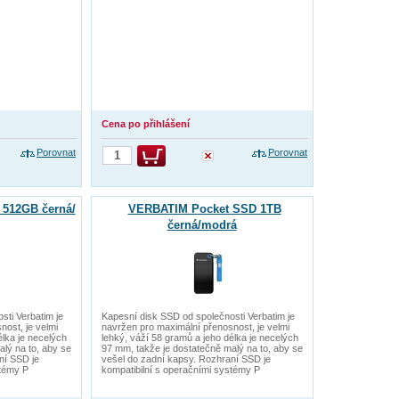
Cena po přihlášení
Porovnat
Porovnat
512GB černá/
VERBATIM Pocket SSD 1TB
černá/modrá
sti Verbatim je
Kapesní disk SSD od společnosti Verbatim je
ost, je velmi
navržen pro maximální přenosnost, je velmi
élka je necelých
lehký, váží 58 gramů a jeho délka je necelých
lý na to, aby se
97 mm, takže je dostatečně malý na to, aby se
ní SSD je
vešel do zadní kapsy. Rozhraní SSD je
stémy P
kompatibilní s operačními systémy P