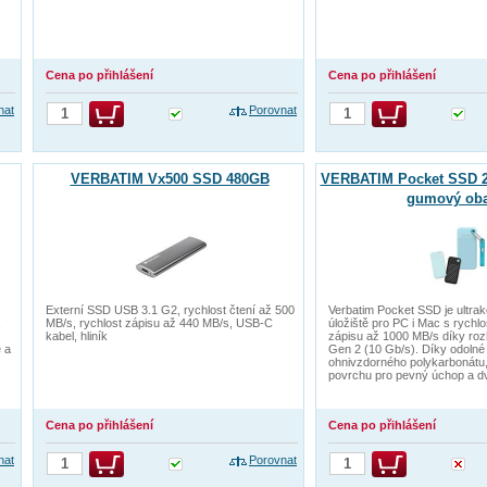
Cena po přihlášení
Cena po přihlášení
nat
Porovnat
VERBATIM Vx500 SSD 480GB
VERBATIM Pocket SSD 2
gumový oba
Externí SSD USB 3.1 G2, rychlost čtení až 500
Verbatim Pocket SSD je ultra
MB/s, rychlost zápisu až 440 MB/s, USB-C
úložiště pro PC i Mac s rychlo
kabel, hliník
zápisu až 1000 MB/s díky roz
 a
Gen 2 (10 Gb/s). Díky odolné
ohnivzdorného polykarbonátu
povrchu pro pevný úchop a d
Cena po přihlášení
Cena po přihlášení
nat
Porovnat