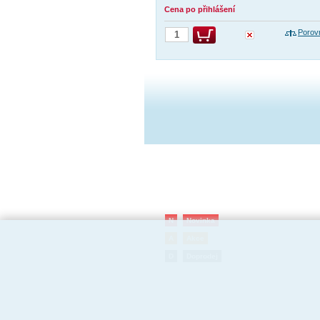
Cena po přihlášení
Porov
N
Novinka
A
Akce
D
Doprodej