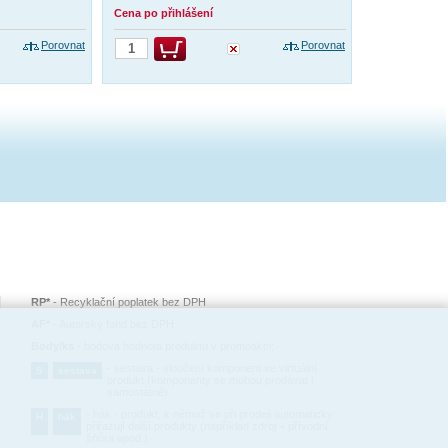
Cena po přihlášení
Porovnat
Porovnat
RP*
-
Recyklační poplatek bez DPH
AF*
-
Autorský fond bez DPH
Body/ks
-
bodová hodnota produktu v promoakci;
-
sestava - sloučení komponent ve virtuální
S
sestava
produkt,(komponenty se mohou prodávat i
samostatně)
-
hák - produkt, k němuž se při prodeji automaticky
H
hák
přiřazují další produkty (například zdroj + přívodní
šňůra apod.)