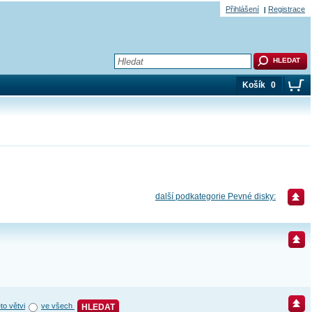
Přihlášení
Registrace
Košík
0
další podkategorie Pevné disky:
éto větvi
ve všech
HLEDAT