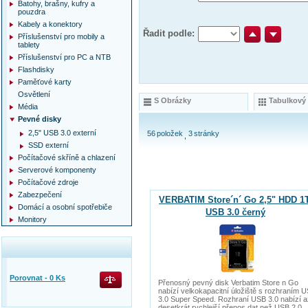
Batohy, brašny, kufry a
pouzdra
Kabely a konektory
Řadit podle:
Příslušenství pro mobily a
tablety
Příslušenství pro PC a NTB
Flashdisky
Paměťové karty
Osvětlení
S Obrázky
Tabulkový
Média
Pevné disky
2,5" USB 3.0 externí
56
položek
3
stránky
SSD externí
Počítačové skříně a chlazení
Serverové komponenty
Počítačové zdroje
Zabezpečení
VERBATIM Store´n´ Go 2,5" HDD 1
Domácí a osobní spotřebiče
USB 3.0 černý
Monitory
Porovnat -
0
Ks
Přenosný pevný disk Verbatim Store n Go
nabízí velkokapacitní úložiště s rozhraním 
3.0 Super Speed. Rozhraní USB 3.0 nabízí a
desetkrát rychlejší přenos dat než USB 2.0