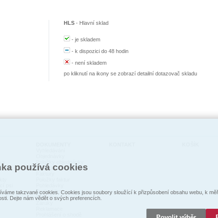
HLS
-
Hlavní sklad
-
je skladem
-
k dispozici do 48 hodin
-
není skladem
po kliknutí na ikony se zobrazí detailní dotazovač skladu
DOKUMENTY
KONTAKT
KOŠÍK
Vyhledávání
Objednávky
ka
Položky objednávky
nka používá cookies
Nedodané zboží
Faktury
kty
Položky faktur
cí psi
Pohledávky
Dodací listy
váme takzvané cookies. Cookies jsou soubory sloužící k přizpůsobení obsahu webu, k měře
Expedice
osti. Dejte nám vědět o svých preferencích.
Záruky
Reklamace
Prohlášení o shodě
Povolit výběr