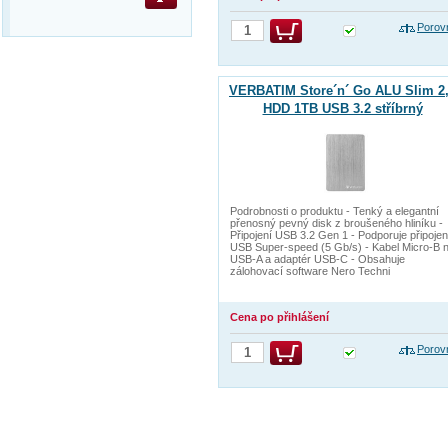
Porov
VERBATIM Store´n´ Go ALU Slim 2
HDD 1TB USB 3.2 stříbrný
Podrobnosti o produktu - Tenký a elegantní
přenosný pevný disk z broušeného hliníku -
Připojení USB 3.2 Gen 1 - Podporuje připojen
USB Super-speed (5 Gb/s) - Kabel Micro-B 
USB-A a adaptér USB-C - Obsahuje
zálohovací software Nero Techni
Cena po přihlášení
Porov