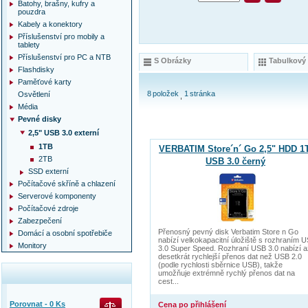
Batohy, brašny, kufry a
pouzdra
Kabely a konektory
Příslušenství pro mobily a
tablety
Příslušenství pro PC a NTB
S Obrázky
Tabulkový
Flashdisky
Paměťové karty
8
položek
1
stránka
Osvětlení
Média
Pevné disky
2,5" USB 3.0 externí
1TB
VERBATIM Store´n´ Go 2,5" HDD 1
2TB
USB 3.0 černý
SSD externí
Počítačové skříně a chlazení
Serverové komponenty
Počítačové zdroje
Zabezpečení
Přenosný pevný disk Verbatim Store n Go
Domácí a osobní spotřebiče
nabízí velkokapacitní úložiště s rozhraním 
Monitory
3.0 Super Speed. Rozhraní USB 3.0 nabízí a
desetkrát rychlejší přenos dat než USB 2.0
(podle rychlosti sběrnice USB), takže
umožňuje extrémně rychlý přenos dat na
cest...
Porovnat -
0
Ks
Cena po přihlášení