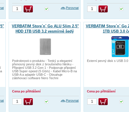
nat
Porovnat
,5"
VERBATIM Store´n´ Go ALU Slim 2,5"
VERBATIM Store´n´ Go 
HDD 1TB USB 3.2 vesmírně šedý
1TB USB 3.0 č
Podrobnosti o produktu - Tenký a elegantní
Externí pevný disk s USB 3.0 
přenosný pevný disk z broušeného hliníku -
í
Připojení USB 3.2 Gen 1 - Podporuje připojení
na
USB Super-speed (5 Gb/s) - Kabel Micro-B na
USB-A a adaptér USB-C - Obsahuje
zálohovací software Nero Techni
Cena po přihlášení
Cena po přihlášení
nat
Porovnat