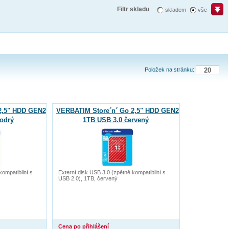
Filtr skladu
skladem
vše
Položek na stránku:
2,5" HDD GEN2
VERBATIM Store´n´ Go 2,5" HDD GEN2
odrý
1TB USB 3.0 červený
kompatibilní s
Externí disk USB 3.0 (zpětně kompatibilní s
USB 2.0), 1TB, červený
Cena po přihlášení