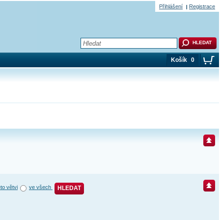
Přihlášení
Registrace
Košík
0
éto větvi
ve všech
HLEDAT