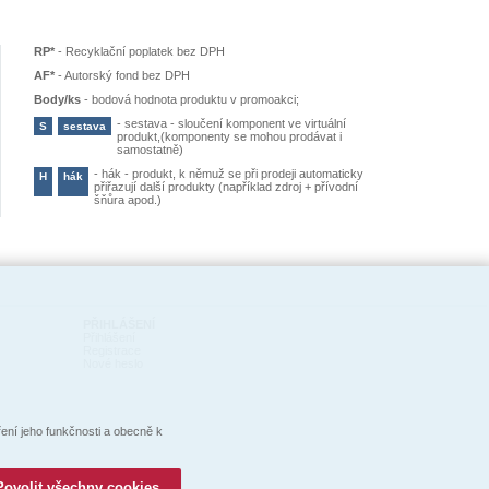
RP*
-
Recyklační poplatek bez DPH
AF*
-
Autorský fond bez DPH
Body/ks
-
bodová hodnota produktu v promoakci;
-
sestava - sloučení komponent ve virtuální
S
sestava
produkt,(komponenty se mohou prodávat i
samostatně)
-
hák - produkt, k němuž se při prodeji automaticky
H
hák
přiřazují další produkty (například zdroj + přívodní
šňůra apod.)
PŘIHLÁŠENÍ
Přihlášení
Registrace
Nové heslo
ní jeho funkčnosti a obecně k
Povolit všechny cookies