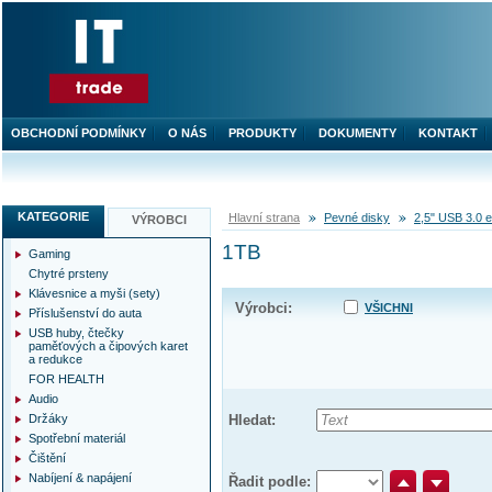
OBCHODNÍ PODMÍNKY
O NÁS
PRODUKTY
DOKUMENTY
KONTAKT
KATEGORIE
Hlavní strana
Pevné disky
2,5" USB 3.0 e
VÝROBCI
1TB
Gaming
Chytré prsteny
Klávesnice a myši (sety)
Výrobci:
VŠICHNI
Příslušenství do auta
USB huby, čtečky
paměťových a čipových karet
a redukce
FOR HEALTH
Audio
Držáky
Hledat:
Spotřební materiál
Čištění
Nabíjení & napájení
Řadit podle: