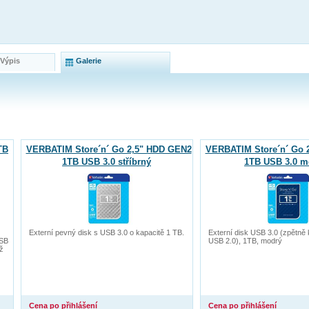
 Výpis
Galerie
TB
VERBATIM Store´n´ Go 2,5" HDD GEN2
VERBATIM Store´n´ Go 
1TB USB 3.0 stříbrný
1TB USB 3.0 m
Externí pevný disk s USB 3.0 o kapacitě 1 TB.
Externí disk USB 3.0 (zpětně 
USB
USB 2.0), 1TB, modrý
ž
Cena po přihlášení
Cena po přihlášení