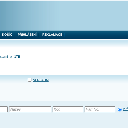
KOŠÍK
PŘIHLÁŠENÍ
REKLAMACE
xterní
1TB
VERBATIM
v t