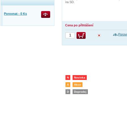
na SD.
Porovnat -
0
Ks
Cena po přihlášení
Porov
N
Novinka
A
Akce
D
Doprodej