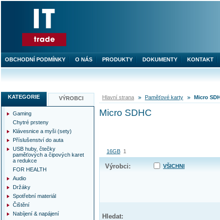
OBCHODNÍ PODMÍNKY
O NÁS
PRODUKTY
DOKUMENTY
KONTAKT
KATEGORIE
Hlavní strana
Paměťové karty
Micro SD
VÝROBCI
Micro SDHC
Gaming
Chytré prsteny
Klávesnice a myši (sety)
Příslušenství do auta
USB huby, čtečky
16GB
1
paměťových a čipových karet
a redukce
Výrobci:
VŠICHNI
FOR HEALTH
Audio
Držáky
Spotřební materiál
Čištění
Nabíjení & napájení
Hledat: