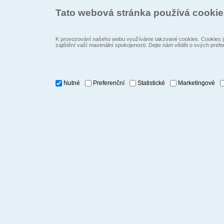
Tato webová stránka používá cooki
K provozování našeho webu využíváme takzvané cookies. Cookies js
zajištění vaší maximální spokojenosti. Dejte nám vědět o svých prefe
Nutné
Preferenční
Statistické
Marketingové