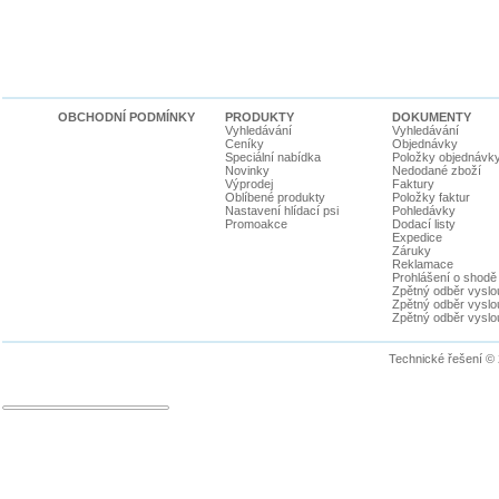
OBCHODNÍ PODMÍNKY
PRODUKTY
DOKUMENTY
Vyhledávání
Vyhledávání
Ceníky
Objednávky
Speciální nabídka
Položky objednávk
Novinky
Nedodané zboží
Výprodej
Faktury
Oblíbené produkty
Položky faktur
Nastavení hlídací psi
Pohledávky
Promoakce
Dodací listy
Expedice
Záruky
Reklamace
Prohlášení o shodě
Zpětný odběr vyslou
Zpětný odběr vyslouž
Zpětný odběr vyslou
Technické řešení ©