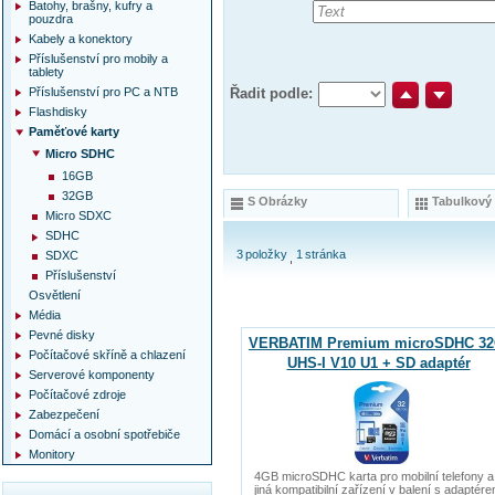
Batohy, brašny, kufry a
pouzdra
Kabely a konektory
Příslušenství pro mobily a
tablety
Příslušenství pro PC a NTB
Řadit podle:
Flashdisky
Paměťové karty
Micro SDHC
16GB
32GB
S Obrázky
Tabulkový
Micro SDXC
SDHC
3
položky
1
stránka
SDXC
Příslušenství
Osvětlení
Média
Pevné disky
VERBATIM Premium microSDHC 3
Počítačové skříně a chlazení
UHS-I V10 U1 + SD adaptér
Serverové komponenty
Počítačové zdroje
Zabezpečení
Domácí a osobní spotřebiče
Monitory
4GB microSDHC karta pro mobilní telefony a
jiná kompatibilní zařízení v balení s adaptér