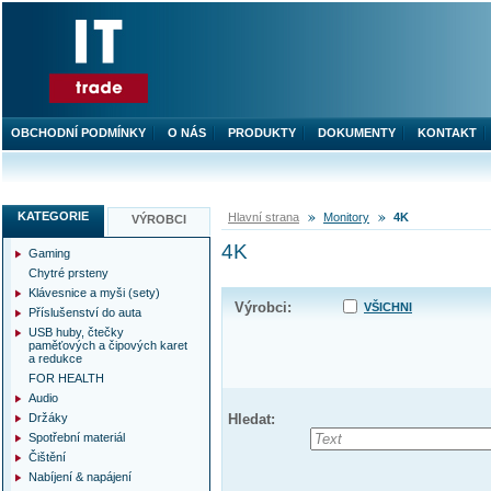
OBCHODNÍ PODMÍNKY
O NÁS
PRODUKTY
DOKUMENTY
KONTAKT
KATEGORIE
Hlavní strana
Monitory
4K
VÝROBCI
4K
Gaming
Chytré prsteny
Klávesnice a myši (sety)
Výrobci:
VŠICHNI
Příslušenství do auta
USB huby, čtečky
paměťových a čipových karet
a redukce
FOR HEALTH
Audio
Držáky
Hledat:
Spotřební materiál
Čištění
Nabíjení & napájení