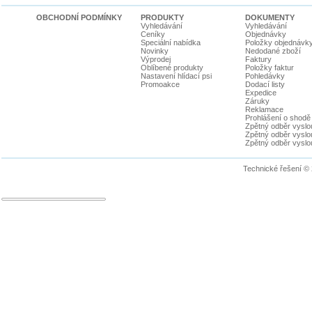
OBCHODNÍ PODMÍNKY
PRODUKTY
DOKUMENTY
Vyhledávání
Vyhledávání
Ceníky
Objednávky
Speciální nabídka
Položky objednávk
Novinky
Nedodané zboží
Výprodej
Faktury
Oblíbené produkty
Položky faktur
Nastavení hlídací psi
Pohledávky
Promoakce
Dodací listy
Expedice
Záruky
Reklamace
Prohlášení o shodě
Zpětný odběr vyslou
Zpětný odběr vyslouž
Zpětný odběr vyslou
Technické řešení ©