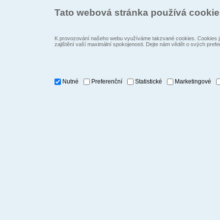
Tato webová stránka používá cooki
K provozování našeho webu využíváme takzvané cookies. Cookies js
zajištění vaší maximální spokojenosti. Dejte nám vědět o svých prefe
Nutné
Preferenční
Statistické
Marketingové