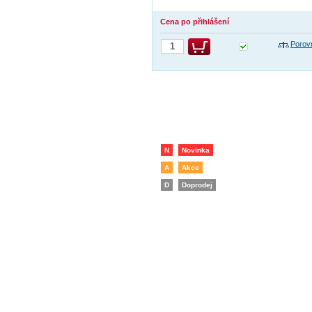
Cena po přihlášení
Porov
N
Novinka
A
Akce
D
Doprodej