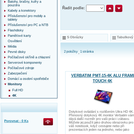
Batohy, brašny, kufry a
pouzdra
Řadit podle:
Kabely a konektory
Příslušenství pro mobily a
tablety
Příslušenství pro PC a NTB
Flashdisky
Paměťové karty
S Obrázky
Tabulkový
Osvětlení
Média
2
položky
1
stránka
Pevné disky
Počítačové skříně a chlazení
Serverové komponenty
Počítačové zdroje
Zabezpečení
VERBATIM PMT-15-4K ALU FRAM
Domácí a osobní spotřebiče
TOUCH 4K
Monitory
Full HD
4K
Dotykové ovládání s rozlišením Ultra HD 4K.
Přenosný dotykový 4K monitor Verbatim vá
dává další rozměr pro vaši práci i zábavu.
Porovnat -
0
Ks
Můžete jej použít jako druhou obrazovku pro
váš notebook, když cestujete nebo při
prezentacích jeden na jednoho, nebo jako