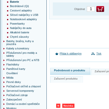
Baterie
Bezdrátové (Qi)
Objednat
Cestovní adaptéry
Síťové nabíječky s USB
Notebookové adaptéry
Powerbanky
Nabíječky do auta
Alkalické baterie
Chytré zásuvky
Batohy, brašny, kufry a
pouzdra
Kabely a konektory
Příslušenství pro mobily a
Přidat k oblíbeným
Tisk
tablety
Příslušenství pro PC a NTB
Flashdisky
Paměťové karty
Podrobnosti o produktu
Zařazení 
Osvětlení
Média
Zařazení produktu
Pevné disky
Počítačové skříně a chlazení
Serverové komponenty
Počítačové zdroje
Zabezpečení
Domácí a osobní spotřebiče
N
Novinka
Monitory