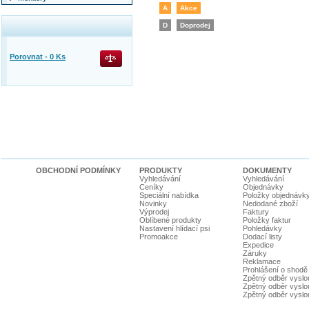
A
Akce
D
Doprodej
Porovnat -
0
Ks
OBCHODNÍ PODMÍNKY
PRODUKTY
DOKUMENTY
Vyhledávání
Vyhledávání
Ceníky
Objednávky
Speciální nabídka
Položky objednávk
Novinky
Nedodané zboží
Výprodej
Faktury
Oblíbené produkty
Položky faktur
Nastavení hlídací psi
Pohledávky
Promoakce
Dodací listy
Expedice
Záruky
Reklamace
Prohlášení o shodě
Zpětný odběr vyslou
Zpětný odběr vyslouž
Zpětný odběr vyslou