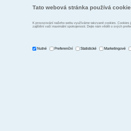
Tato webová stránka používá cooki
K provozování našeho webu využíváme takzvané cookies. Cookies js
zajištění vaší maximální spokojenosti. Dejte nám vědět o svých prefe
Nutné
Preferenční
Statistické
Marketingové