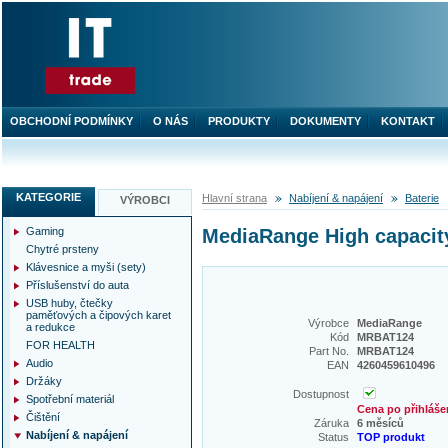
OBCHODNÍ PODMÍNKY
O NÁS
PRODUKTY
DOKUMENTY
KONTAKT
KATEGORIE
Hlavní strana
Nabíjení & napájení
Baterie
VÝROBCI
Gaming
MediaRange High capacity
Chytré prsteny
Klávesnice a myši (sety)
Příslušenství do auta
USB huby, čtečky
paměťových a čipových karet
Výrobce
MediaRange
a redukce
Kód
MRBAT124
FOR HEALTH
Part No.
MRBAT124
Audio
EAN
4260459610496
Držáky
Dostupnost
Spotřební materiál
Cena po přihláše
Čištění
Záruka
6 měsíců
Nabíjení & napájení
Status
TOP produkt