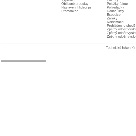
Výprodej
Faktury
Oblíbené produkty
Položky faktur
Nastavení hlídací psi
Pohledávky
Promoakce
Dodací listy
Expedice
Záruky
Reklamace
Prohlášení o shodě
Zpětný odběr vyslou
Zpětný odběr vyslouž
Zpětný odběr vyslou
Technické řešení ©