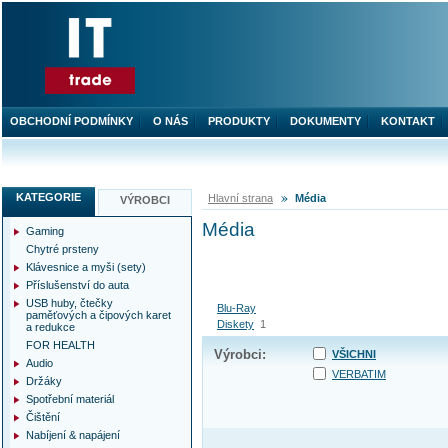
OBCHODNÍ PODMÍNKY
O NÁS
PRODUKTY
DOKUMENTY
KONTAKT
KATEGORIE
Hlavní strana
Média
VÝROBCI
Média
Gaming
Chytré prsteny
Klávesnice a myši (sety)
Příslušenství do auta
USB huby, čtečky
Blu-Ray
paměťových a čipových karet
Diskety
1
a redukce
FOR HEALTH
Výrobci:
VŠICHNI
Audio
VERBATIM
Držáky
Spotřební materiál
Čištění
Nabíjení & napájení