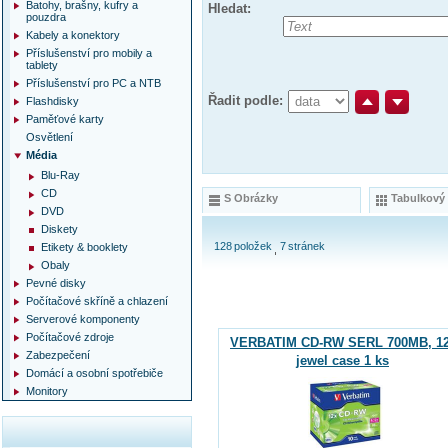
Batohy, brašny, kufry a
Hledat:
pouzdra
Kabely a konektory
Příslušenství pro mobily a
tablety
Příslušenství pro PC a NTB
Řadit podle:
Flashdisky
Paměťové karty
Osvětlení
Média
Blu-Ray
CD
S Obrázky
Tabulkový
DVD
Diskety
128
položek
7
stránek
Etikety & booklety
Obaly
Pevné disky
Počítačové skříně a chlazení
Serverové komponenty
Počítačové zdroje
VERBATIM CD-RW SERL 700MB, 12
Zabezpečení
jewel case 1 ks
Domácí a osobní spotřebiče
Monitory