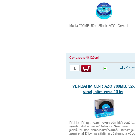
Média 700MB, 52x, 25pck, AZO, Crystal
Cena po přihlášení
Porov
VERBATIM CD-R AZO 700MB, 52x
vinyl, slim case 10 ks
Přehled Při testování svých výrobků využíva
výrobci disků média Verbatim. Světovou
jedničkou není firma bezdůvodně – kvalita je
zaručena! Díky rozsáhlému výzkumu a vývoj