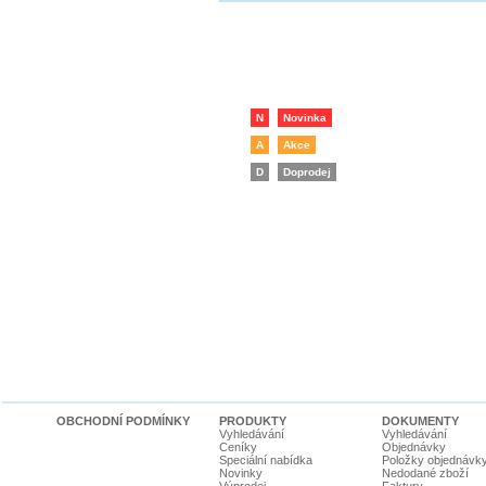
N
Novinka
A
Akce
D
Doprodej
OBCHODNÍ PODMÍNKY
PRODUKTY
DOKUMENTY
Vyhledávání
Vyhledávání
Ceníky
Objednávky
Speciální nabídka
Položky objednávk
Novinky
Nedodané zboží