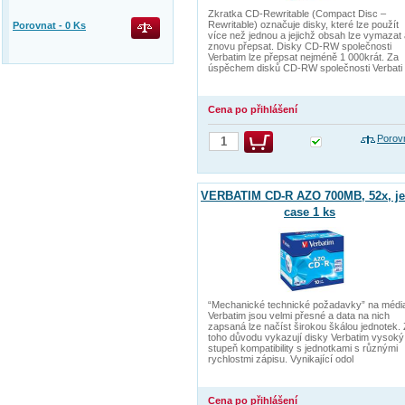
Zkratka CD-Rewritable (Compact Disc –
Rewritable) označuje disky, které lze použít
Porovnat -
0
Ks
více než jednou a jejichž obsah lze vymazat
znovu přepsat. Disky CD-RW společnosti
Verbatim lze přepsat nejméně 1 000krát. Za
úspěchem disků CD-RW společnosti Verbati
Cena po přihlášení
Porov
VERBATIM CD-R AZO 700MB, 52x, je
case 1 ks
“Mechanické technické požadavky” na médi
Verbatim jsou velmi přesné a data na nich
zapsaná lze načíst širokou škálou jednotek.
toho důvodu vykazují disky Verbatim vysoký
stupeň kompatibility s jednotkami s různými
rychlostmi zápisu. Vynikající odol
Cena po přihlášení