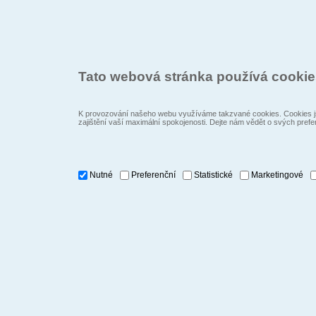
Tato webová stránka používá cooki
K provozování našeho webu využíváme takzvané cookies. Cookies js
zajištění vaší maximální spokojenosti. Dejte nám vědět o svých prefe
Nutné
Preferenční
Statistické
Marketingové