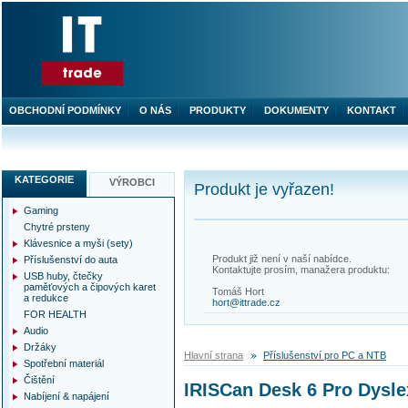
OBCHODNÍ PODMÍNKY
O NÁS
PRODUKTY
DOKUMENTY
KONTAKT
KATEGORIE
VÝROBCI
Produkt je vyřazen!
Gaming
Chytré prsteny
Klávesnice a myši (sety)
Produkt již není v naší nabídce.
Příslušenství do auta
Kontaktujte prosím, manažera produktu:
USB huby, čtečky
paměťových a čipových karet
Tomáš Hort
a redukce
hort@ittrade.cz
FOR HEALTH
Audio
Držáky
Hlavní strana
Příslušenství pro PC a NTB
Spotřební materiál
Čištění
IRISCan Desk 6 Pro Dysle
Nabíjení & napájení