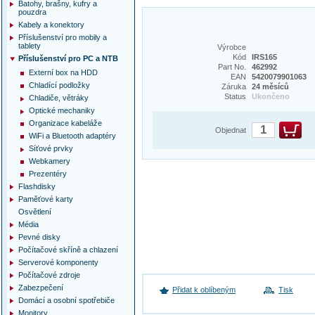
Batohy, brašny, kufry a
pouzdra
Kabely a konektory
Příslušenství pro mobily a
tablety
Výrobce
Kód
IRS165
Příslušenství pro PC a NTB
Part No.
462992
Externí box na HDD
EAN
5420079901063
Chladící podložky
Záruka
24 měsíců
Status
Ukončeno
Chladiče, větráky
Optické mechaniky
Organizace kabeláže
Objednat
WiFi a Bluetooth adaptéry
Síťové prvky
Webkamery
Prezentéry
Flashdisky
Paměťové karty
Osvětlení
Média
Pevné disky
Počítačové skříně a chlazení
Serverové komponenty
Počítačové zdroje
Zabezpečení
Přidat k oblíbeným
Tisk
Domácí a osobní spotřebiče
Monitory