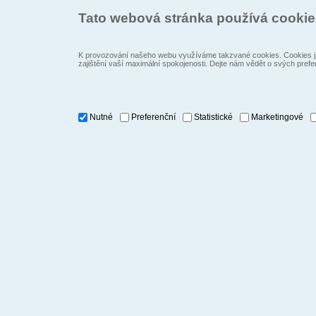
Tato webová stránka používá cooki
K provozování našeho webu využíváme takzvané cookies. Cookies js
zajištění vaší maximální spokojenosti. Dejte nám vědět o svých prefe
Nutné
Preferenční
Statistické
Marketingové