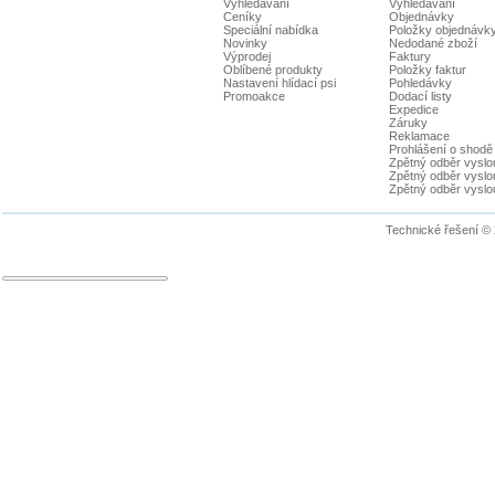
Vyhledávání
Vyhledávání
Ceníky
Objednávky
Speciální nabídka
Položky objednávk
Novinky
Nedodané zboží
Výprodej
Faktury
Oblíbené produkty
Položky faktur
Nastavení hlídací psi
Pohledávky
Promoakce
Dodací listy
Expedice
Záruky
Reklamace
Prohlášení o shodě
Zpětný odběr vyslou
Zpětný odběr vyslouž
Zpětný odběr vyslou
Technické řešení ©