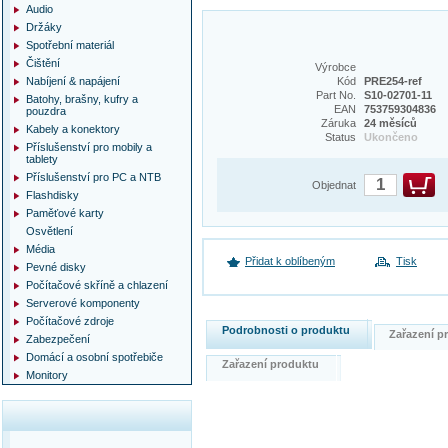
Audio
Držáky
Spotřební materiál
Čištění
Výrobce
Nabíjení & napájení
Kód
PRE254-ref
Part No.
S10-02701-11
Batohy, brašny, kufry a
EAN
753759304836
pouzdra
Záruka
24 měsíců
Kabely a konektory
Status
Ukončeno
Příslušenství pro mobily a
tablety
Příslušenství pro PC a NTB
Objednat
Flashdisky
Paměťové karty
Osvětlení
Média
Přidat k oblíbeným
Tisk
Pevné disky
Počítačové skříně a chlazení
Serverové komponenty
Počítačové zdroje
Podrobnosti o produktu
Zařazení 
Zabezpečení
Domácí a osobní spotřebiče
Zařazení produktu
Monitory