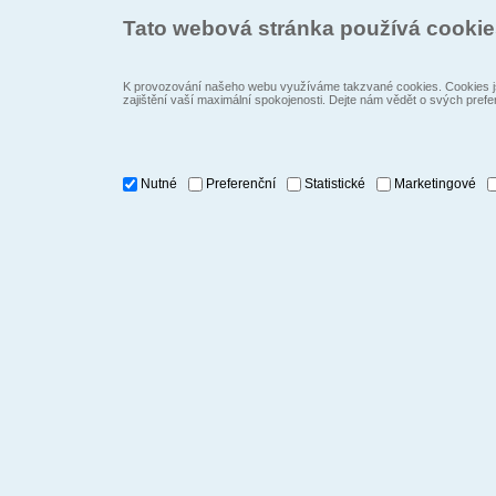
Tato webová stránka používá cooki
K provozování našeho webu využíváme takzvané cookies. Cookies js
zajištění vaší maximální spokojenosti. Dejte nám vědět o svých prefe
Nutné
Preferenční
Statistické
Marketingové