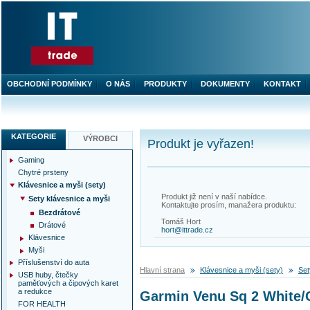
OBCHODNÍ PODMÍNKY
O NÁS
PRODUKTY
DOKUMENTY
KONTAKT
KATEGORIE
VÝROBCI
Produkt je vyřazen!
Gaming
Chytré prsteny
Klávesnice a myši (sety)
Produkt již není v naší nabídce.
Sety klávesnice a myši
Kontaktujte prosím, manažera produktu:
Bezdrátové
Tomáš Hort
Drátové
hort@ittrade.cz
Klávesnice
Myši
Příslušenství do auta
Hlavní strana
Klávesnice a myši (sety)
Set
USB huby, čtečky
paměťových a čipových karet
a redukce
Garmin Venu Sq 2 White/
FOR HEALTH