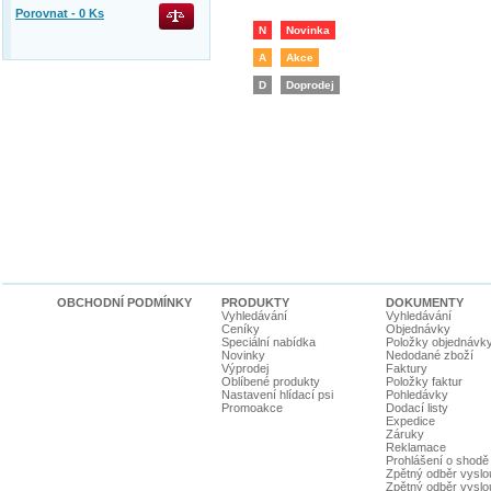
Porovnat -
0
Ks
N
Novinka
A
Akce
D
Doprodej
OBCHODNÍ PODMÍNKY
PRODUKTY
DOKUMENTY
Vyhledávání
Vyhledávání
Ceníky
Objednávky
Speciální nabídka
Položky objednávk
Novinky
Nedodané zboží
Výprodej
Faktury
Oblíbené produkty
Položky faktur
Nastavení hlídací psi
Pohledávky
Promoakce
Dodací listy
Expedice
Záruky
Reklamace
Prohlášení o shodě
Zpětný odběr vyslou
Zpětný odběr vyslouž