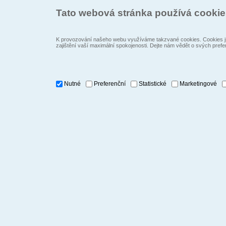
Tato webová stránka používá cooki
K provozování našeho webu využíváme takzvané cookies. Cookies js
zajištění vaší maximální spokojenosti. Dejte nám vědět o svých prefe
Nutné
Preferenční
Statistické
Marketingové