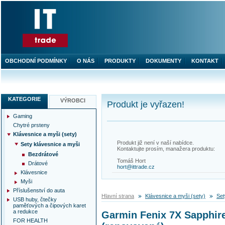
OBCHODNÍ PODMÍNKY
O NÁS
PRODUKTY
DOKUMENTY
KONTAKT
KATEGORIE
VÝROBCI
Produkt je vyřazen!
Gaming
Chytré prsteny
Klávesnice a myši (sety)
Produkt již není v naší nabídce.
Sety klávesnice a myši
Kontaktujte prosím, manažera produktu:
Bezdrátové
Tomáš Hort
Drátové
hort@ittrade.cz
Klávesnice
Myši
Příslušenství do auta
Hlavní strana
Klávesnice a myši (sety)
Set
USB huby, čtečky
paměťových a čipových karet
a redukce
Garmin Fenix 7X Sapphir
FOR HEALTH