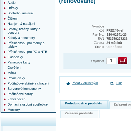
(renovované)
Audio
Držáky
Spotřební materiál
Čištění
Nabíjení & napájení
Výrobce
Batohy, brašny, kufry a
Kód
PRE248-ref
pouzdra
Part No.
S10-02541-23
Kabely a konektory
EAN
753759278236
Záruka
24 měsíců
Příslušenství pro mobily a
tablety
Status
Ukončeno
Příslušenství pro PC a NTB
Flashdisky
Objednat
Paměťové karty
Osvětlení
Média
Pevné disky
Přidat k oblíbeným
Tisk
Počítačové skříně a chlazení
Serverové komponenty
Počítačové zdroje
Zabezpečení
Podrobnosti o produktu
Zařazení 
Domácí a osobní spotřebiče
Monitory
Zařazení produktu