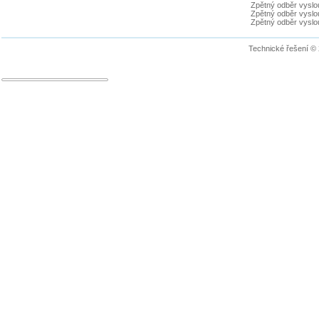
Zpětný odběr vyslou
Zpětný odběr vyslouž
Zpětný odběr vyslou
Technické řešení ©