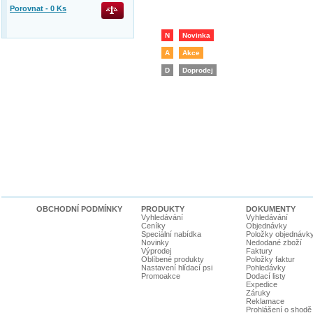
Porovnat -
0
Ks
N
Novinka
A
Akce
D
Doprodej
OBCHODNÍ PODMÍNKY
PRODUKTY
DOKUMENTY
Vyhledávání
Vyhledávání
Ceníky
Objednávky
Speciální nabídka
Položky objednávk
Novinky
Nedodané zboží
Výprodej
Faktury
Oblíbené produkty
Položky faktur
Nastavení hlídací psi
Pohledávky
Promoakce
Dodací listy
Expedice
Záruky
Reklamace
Prohlášení o shodě