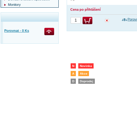
Monitory
Cena po přihlášení
Porov
Porovnat -
0
Ks
N
Novinka
A
Akce
D
Doprodej