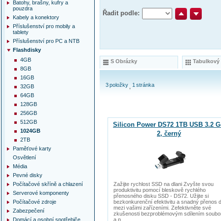
Batohy, brašny, kufry a
pouzdra
Řadit podle:
Kabely a konektory
Příslušenství pro mobily a
tablety
Příslušenství pro PC a NTB
Flashdisky
4GB
S Obrázky
Tabulkový
8GB
16GB
3
položky
1
stránka
32GB
64GB
128GB
256GB
512GB
Silicon Power DS72 1TB USB 3.2 
1024GB
2, černý
2TB
Paměťové karty
Osvětlení
Média
Pevné disky
Počítačové skříně a chlazení
Zažijte rychlost SSD na dlani Zvyšte svou
produktivitu pomocí bleskově rychlého
Serverové komponenty
přenosného disku SSD - DS72. Užijte si
Počítačové zdroje
bezkonkurenční efektivitu a snadný přenos d
mezi vašimi zařízeními. Zefektivněte své
Zabezpečení
zkušenosti bezproblémovým sdílením soubo
Domácí a osobní spotřebiče
a p