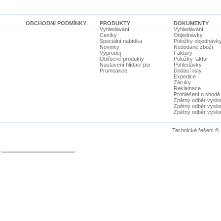
OBCHODNÍ PODMÍNKY
PRODUKTY
DOKUMENTY
Vyhledávání
Vyhledávání
Ceníky
Objednávky
Speciální nabídka
Položky objednávk
Novinky
Nedodané zboží
Výprodej
Faktury
Oblíbené produkty
Položky faktur
Nastavení hlídací psi
Pohledávky
Promoakce
Dodací listy
Expedice
Záruky
Reklamace
Prohlášení o shodě
Zpětný odběr vyslou
Zpětný odběr vyslouž
Zpětný odběr vyslou
Technické řešení ©