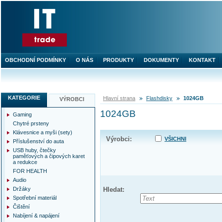
OBCHODNÍ PODMÍNKY
O NÁS
PRODUKTY
DOKUMENTY
KONTAKT
KATEGORIE
Hlavní strana
Flashdisky
1024GB
VÝROBCI
1024GB
Gaming
Chytré prsteny
Klávesnice a myši (sety)
Výrobci:
VŠICHNI
Příslušenství do auta
USB huby, čtečky
paměťových a čipových karet
a redukce
FOR HEALTH
Audio
Držáky
Hledat:
Spotřební materiál
Čištění
Nabíjení & napájení