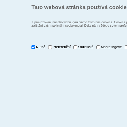
Tato webová stránka používá cooki
K provozování našeho webu využíváme takzvané cookies. Cookies js
zajištění vaší maximální spokojenosti. Dejte nám vědět o svých prefe
Nutné
Preferenční
Statistické
Marketingové