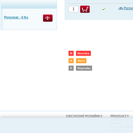
Porov
Porovnat -
0
Ks
N
Novinka
A
Akce
D
Doprodej
OBCHODNÍ PODMÍNKY
PRODUKTY
Vyhledávání
Ceníky
Speciální nabíd
Novinky