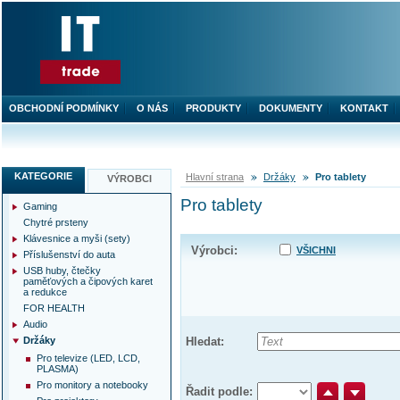
OBCHODNÍ PODMÍNKY
O NÁS
PRODUKTY
DOKUMENTY
KONTAKT
KATEGORIE
Hlavní strana
Držáky
Pro tablety
VÝROBCI
Pro tablety
Gaming
Chytré prsteny
Klávesnice a myši (sety)
Výrobci:
VŠICHNI
Příslušenství do auta
USB huby, čtečky
paměťových a čipových karet
a redukce
FOR HEALTH
Audio
Držáky
Hledat:
Pro televize (LED, LCD,
PLASMA)
Pro monitory a notebooky
Řadit podle: