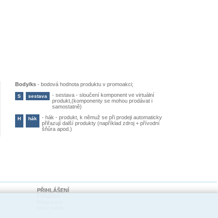
Body/ks
-
bodová hodnota produktu v promoakci;
-
sestava - sloučení komponent ve virtuální
S
sestava
produkt,(komponenty se mohou prodávat i
samostatně)
-
hák - produkt, k němuž se při prodeji automaticky
H
hák
přiřazují další produkty (například zdroj + přívodní
šňůra apod.)
PŘIHLÁŠENÍ
Přihlášení
Registrace
Nové heslo