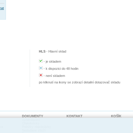
nat
HLS
-
Hlavní sklad
-
je skladem
-
k dispozici do 48 hodin
-
není skladem
po kliknutí na ikony se zobrazí detailní dotazovač skladu
DOKUMENTY
KONTAKT
KOŠÍK
Vyhledávání
Objednávky
ka
Položky objednávky
Nedodané zboží