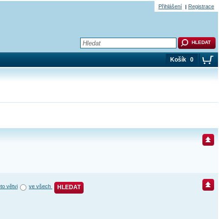
Přihlášení
Registrace
Košík
0
éto větvi
ve všech
HLEDAT