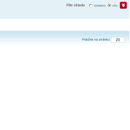
Filtr skladu
skladem
vše
Položek na stránku: