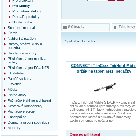
Pro projektory
Pro tablety
Pro mobilní telefony
Pro další produkty
Na sluchátka
S Obrázky
Tabulkový
Spotřební materiál
Čištění
Nabíjení & napájení
1
položka
1
stránka
Batohy, brašny, kufry a
pouzdra
Kabely a konektory
Příslušenství pro mobily a
tablety
CONNECT IT InCarz TabHold Midd
Příslušenství pro PC a NTB
držák na tablet mezi sedačky
Flashdisky
Paměťové karty
Osvětlení
Média
Pevné disky
Počítačové skříně a chlazení
InCarz TabHold Middle SILVER --- Univerzáln
Serverové komponenty
držák do automobilu pro tablety a telefony ve
velikostech 6-14", který jednoduše instalujet
Počítačové zdroje
mezi opěrky sedadel v autě. --- Držák má
Zabezpečení
nastavitelné kleště a silikonové koncovky,
takže se nemusíte obávat po
Domácí a osobní spotřebiče
Monitory
Cena po přihlášení