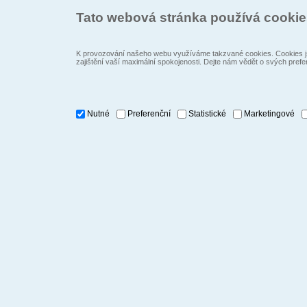
Tato webová stránka používá cooki
K provozování našeho webu využíváme takzvané cookies. Cookies js
zajištění vaší maximální spokojenosti. Dejte nám vědět o svých prefe
Nutné
Preferenční
Statistické
Marketingové