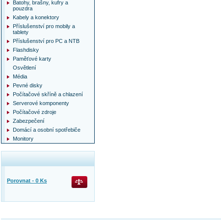
Batohy, brašny, kufry a
pouzdra
Kabely a konektory
Příslušenství pro mobily a
tablety
Příslušenství pro PC a NTB
Flashdisky
Paměťové karty
Osvětlení
Média
Pevné disky
Počítačové skříně a chlazení
Serverové komponenty
Počítačové zdroje
Zabezpečení
Domácí a osobní spotřebiče
Monitory
Porovnat -
0
Ks