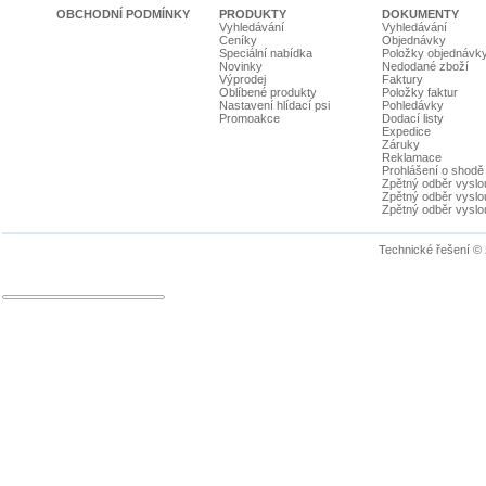
OBCHODNÍ PODMÍNKY
PRODUKTY
DOKUMENTY
Vyhledávání
Vyhledávání
Ceníky
Objednávky
Speciální nabídka
Položky objednávk
Novinky
Nedodané zboží
Výprodej
Faktury
Oblíbené produkty
Položky faktur
Nastavení hlídací psi
Pohledávky
Promoakce
Dodací listy
Expedice
Záruky
Reklamace
Prohlášení o shodě
Zpětný odběr vyslou
Zpětný odběr vyslouž
Zpětný odběr vyslou
Technické řešení ©