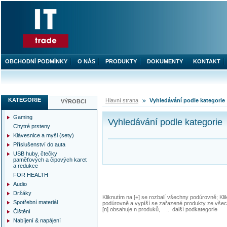
OBCHODNÍ PODMÍNKY
O NÁS
PRODUKTY
DOKUMENTY
KONTAKT
KATEGORIE
Hlavní strana
Vyhledávání podle kategorie
VÝROBCI
Gaming
Vyhledávání podle kategorie
Chytré prsteny
Klávesnice a myši (sety)
Příslušenství do auta
USB huby, čtečky
paměťových a čipových karet
a redukce
FOR HEALTH
Audio
Držáky
Kliknutím na [+] se rozbalí všechny podúrovně; Kl
Spotřební materiál
podúrovně a vypíší se zařazené produkty ze všec
[n] obsahuje n produků, ... další podkategorie
Čištění
Nabíjení & napájení