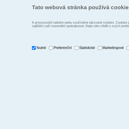
Tato webová stránka používá cooki
K provozování našeho webu využíváme takzvané cookies. Cookies js
zajištění vaší maximální spokojenosti. Dejte nám vědět o svých prefe
Nutné
Preferenční
Statistické
Marketingové