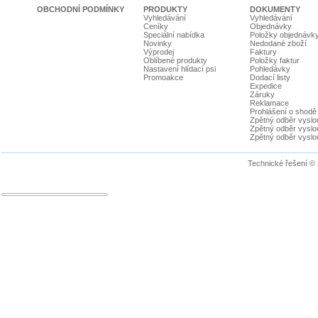
OBCHODNÍ PODMÍNKY
PRODUKTY
DOKUMENTY
Vyhledávání
Vyhledávání
Ceníky
Objednávky
Speciální nabídka
Položky objednávk
Novinky
Nedodané zboží
Výprodej
Faktury
Oblíbené produkty
Položky faktur
Nastavení hlídací psi
Pohledávky
Promoakce
Dodací listy
Expedice
Záruky
Reklamace
Prohlášení o shodě
Zpětný odběr vyslou
Zpětný odběr vyslouž
Zpětný odběr vyslou
Technické řešení ©