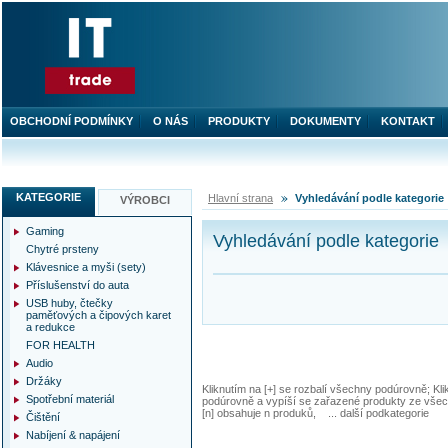
OBCHODNÍ PODMÍNKY
O NÁS
PRODUKTY
DOKUMENTY
KONTAKT
KATEGORIE
Hlavní strana
Vyhledávání podle kategorie
VÝROBCI
Gaming
Vyhledávání podle kategorie
Chytré prsteny
Klávesnice a myši (sety)
Příslušenství do auta
USB huby, čtečky
paměťových a čipových karet
a redukce
FOR HEALTH
Audio
Držáky
Kliknutím na [+] se rozbalí všechny podúrovně; Kl
Spotřební materiál
podúrovně a vypíší se zařazené produkty ze všec
[n] obsahuje n produků, ... další podkategorie
Čištění
Nabíjení & napájení