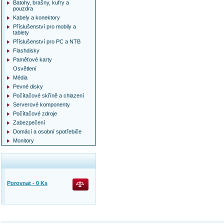
Batohy, brašny, kufry a
pouzdra
Kabely a konektory
Příslušenství pro mobily a
tablety
Příslušenství pro PC a NTB
Flashdisky
Paměťové karty
Osvětlení
Média
Pevné disky
Počítačové skříně a chlazení
Serverové komponenty
Počítačové zdroje
Zabezpečení
Domácí a osobní spotřebiče
Monitory
Porovnat -
0
Ks