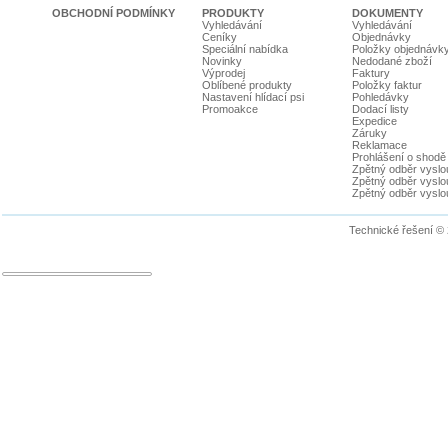
OBCHODNÍ PODMÍNKY
PRODUKTY
DOKUMENTY
Vyhledávání
Vyhledávání
Ceníky
Objednávky
Speciální nabídka
Položky objednávk
Novinky
Nedodané zboží
Výprodej
Faktury
Oblíbené produkty
Položky faktur
Nastavení hlídací psi
Pohledávky
Promoakce
Dodací listy
Expedice
Záruky
Reklamace
Prohlášení o shodě
Zpětný odběr vyslou
Zpětný odběr vyslouž
Zpětný odběr vyslou
Technické řešení ©