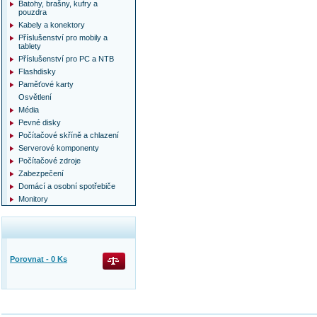
Batohy, brašny, kufry a
pouzdra
Kabely a konektory
Příslušenství pro mobily a
tablety
Příslušenství pro PC a NTB
Flashdisky
Paměťové karty
Osvětlení
Média
Pevné disky
Počítačové skříně a chlazení
Serverové komponenty
Počítačové zdroje
Zabezpečení
Domácí a osobní spotřebiče
Monitory
Porovnat -
0
Ks