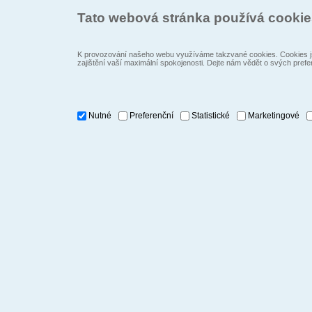
Tato webová stránka používá cooki
K provozování našeho webu využíváme takzvané cookies. Cookies js
zajištění vaší maximální spokojenosti. Dejte nám vědět o svých prefe
Nutné
Preferenční
Statistické
Marketingové