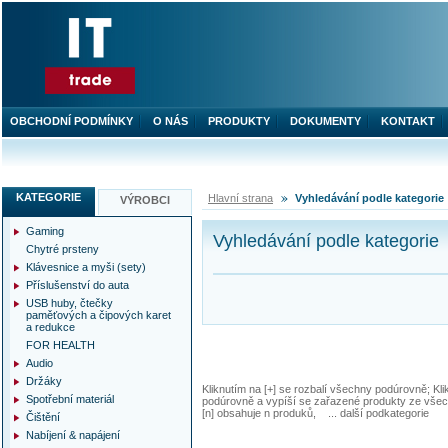
OBCHODNÍ PODMÍNKY
O NÁS
PRODUKTY
DOKUMENTY
KONTAKT
KATEGORIE
Hlavní strana
Vyhledávání podle kategorie
VÝROBCI
Gaming
Vyhledávání podle kategorie
Chytré prsteny
Klávesnice a myši (sety)
Příslušenství do auta
USB huby, čtečky
paměťových a čipových karet
a redukce
FOR HEALTH
Audio
Držáky
Kliknutím na [+] se rozbalí všechny podúrovně; Kl
Spotřební materiál
podúrovně a vypíší se zařazené produkty ze všec
[n] obsahuje n produků, ... další podkategorie
Čištění
Nabíjení & napájení