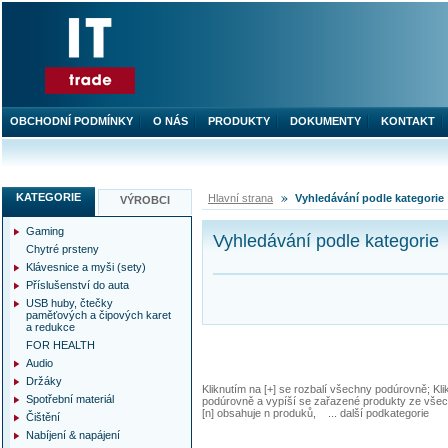
OBCHODNÍ PODMÍNKY
O NÁS
PRODUKTY
DOKUMENTY
KONTAKT
KATEGORIE
Hlavní strana
Vyhledávání podle kategorie
VÝROBCI
Gaming
Vyhledávání podle kategorie
Chytré prsteny
Klávesnice a myši (sety)
Příslušenství do auta
USB huby, čtečky
paměťových a čipových karet
a redukce
FOR HEALTH
Audio
Držáky
Kliknutím na [+] se rozbalí všechny podúrovně; Kl
Spotřební materiál
podúrovně a vypíší se zařazené produkty ze všec
[n] obsahuje n produků, ... další podkategorie
Čištění
Nabíjení & napájení