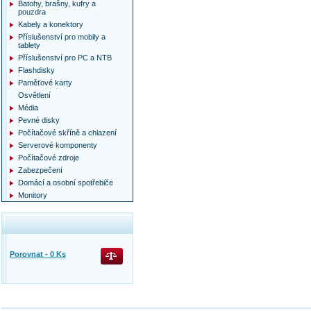
Batohy, brašny, kufry a
pouzdra
Kabely a konektory
Příslušenství pro mobily a
tablety
Příslušenství pro PC a NTB
Flashdisky
Paměťové karty
Osvětlení
Média
Pevné disky
Počítačové skříně a chlazení
Serverové komponenty
Počítačové zdroje
Zabezpečení
Domácí a osobní spotřebiče
Monitory
Porovnat -
0
Ks