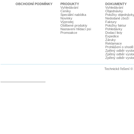
OBCHODNÍ PODMÍNKY
PRODUKTY
DOKUMENTY
Vyhledávání
Vyhledávání
Ceníky
Objednávky
Speciální nabídka
Položky objednávk
Novinky
Nedodané zboží
Výprodej
Faktury
Oblíbené produkty
Položky faktur
Nastavení hlídací psi
Pohledávky
Promoakce
Dodací listy
Expedice
Záruky
Reklamace
Prohlášení o shodě
Zpětný odběr vyslou
Zpětný odběr vyslouž
Zpětný odběr vyslou
Technické řešení ©