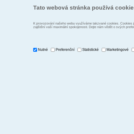
Tato webová stránka používá cooki
K provozování našeho webu využíváme takzvané cookies. Cookies js
zajištění vaší maximální spokojenosti. Dejte nám vědět o svých prefe
Nutné
Preferenční
Statistické
Marketingové