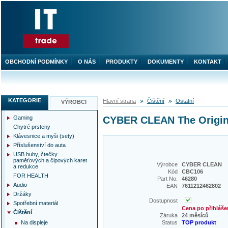
OBCHODNÍ PODMÍNKY
O NÁS
PRODUKTY
DOKUMENTY
KONTAKT
KATEGORIE
Hlavní strana
Čištění
Ostatní
VÝROBCI
Gaming
CYBER CLEAN The Original
Chytré prsteny
Klávesnice a myši (sety)
Příslušenství do auta
USB huby, čtečky
paměťových a čipových karet
Výrobce
CYBER CLEAN
a redukce
Kód
CBC106
FOR HEALTH
Part No.
46280
Audio
EAN
7611212462802
Držáky
Dostupnost
Spotřební materiál
Cena po přihláše
Čištění
Záruka
24 měsíců
Na displeje
Status
TOP produkt