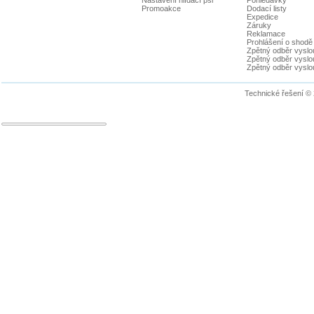
Promoakce
Dodací listy
Expedice
Záruky
Reklamace
Prohlášení o shodě
Zpětný odběr vyslou
Zpětný odběr vyslouž
Zpětný odběr vyslou
Technické řešení ©