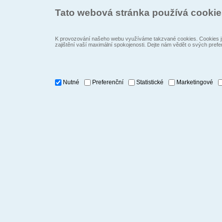
Tato webová stránka používá cooki
K provozování našeho webu využíváme takzvané cookies. Cookies js
zajištění vaší maximální spokojenosti. Dejte nám vědět o svých prefe
Nutné
Preferenční
Statistické
Marketingové