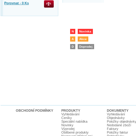
Porovnat -
0
Ks
N
Novinka
A
Akce
D
Doprodej
OBCHODNÍ PODMÍNKY
PRODUKTY
DOKUMENTY
Vyhledávání
Vyhledávání
Ceníky
Objednávky
Speciální nabídka
Položky objednávk
Novinky
Nedodané zboží
Výprodej
Faktury
Oblíbené produkty
Položky faktur
Nastavení hlídací psi
Pohledávky