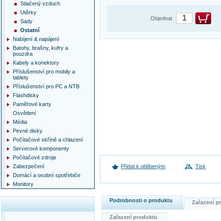
Stlačený vzduch
Utěrky
Objednat
Sady
Ostatní
Nabíjení & napájení
Batohy, brašny, kufry a
pouzdra
Kabely a konektory
Příslušenství pro mobily a
tablety
Příslušenství pro PC a NTB
Flashdisky
Paměťové karty
Osvětlení
Média
Pevné disky
Počítačové skříně a chlazení
Serverové komponenty
Počítačové zdroje
Zabezpečení
Přidat k oblíbeným
Tisk
Domácí a osobní spotřebiče
Monitory
Podrobnosti o produktu
Zařazení 
Zařazení produktu