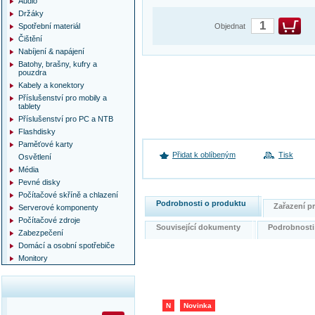
Audio
Držáky
Spotřební materiál
Objednat
Čištění
Nabíjení & napájení
Batohy, brašny, kufry a
pouzdra
Kabely a konektory
Příslušenství pro mobily a
tablety
Příslušenství pro PC a NTB
Flashdisky
Paměťové karty
Přidat k oblíbeným
Tisk
Osvětlení
Média
Pevné disky
Počítačové skříně a chlazení
Podrobnosti o produktu
Zařazení 
Serverové komponenty
Počítačové zdroje
Související dokumenty
Podrobnost
Zabezpečení
Domácí a osobní spotřebiče
Monitory
N
Novinka