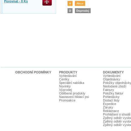
Porovnat -
0
Ks
A
Akce
D
Doprodej
OBCHODNÍ PODMÍNKY
PRODUKTY
DOKUMENTY
Vyhledávání
Vyhledávání
Ceníky
Objednávky
Speciální nabídka
Položky objednávk
Novinky
Nedodané zboží
Výprodej
Faktury
Oblíbené produkty
Položky faktur
Nastavení hlídací psi
Pohledávky
Promoakce
Dodací listy
Expedice
Záruky
Reklamace
Prohlášení o shodě
Zpětný odběr vyslou
Zpětný odběr vyslouž
Zpětný odběr vyslou