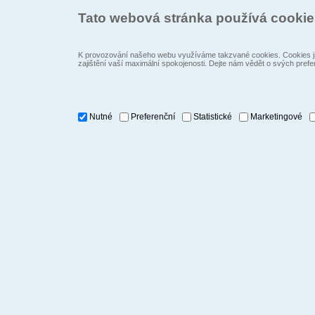
Tato webová stránka používá cooki
K provozování našeho webu využíváme takzvané cookies. Cookies js
zajištění vaší maximální spokojenosti. Dejte nám vědět o svých prefe
Nutné
Preferenční
Statistické
Marketingové