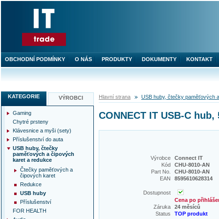
OBCHODNÍ PODMÍNKY
O NÁS
PRODUKTY
DOKUMENTY
KONTAKT
KATEGORIE
Hlavní strana
USB huby, čtečky paměťových a
VÝROBCI
Gaming
CONNECT IT USB-C hub, 
Chytré prsteny
Klávesnice a myši (sety)
Příslušenství do auta
USB huby, čtečky
paměťových a čipových
Výrobce
Connect IT
karet a redukce
Kód
CHU-8010-AN
Čtečky paměťových a
Part No.
CHU-8010-AN
čipových karet
EAN
8595610628314
Redukce
Dostupnost
USB huby
Cena po přihláše
Příslušenství
Záruka
24 měsíců
FOR HEALTH
Status
TOP produkt