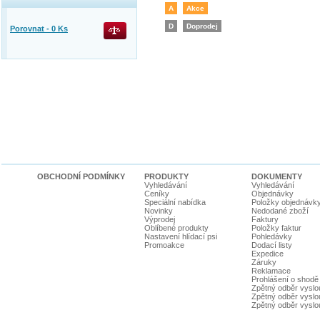
A
Akce
D
Doprodej
Porovnat -
0
Ks
OBCHODNÍ PODMÍNKY
PRODUKTY
DOKUMENTY
Vyhledávání
Vyhledávání
Ceníky
Objednávky
Speciální nabídka
Položky objednávk
Novinky
Nedodané zboží
Výprodej
Faktury
Oblíbené produkty
Položky faktur
Nastavení hlídací psi
Pohledávky
Promoakce
Dodací listy
Expedice
Záruky
Reklamace
Prohlášení o shodě
Zpětný odběr vyslou
Zpětný odběr vyslouž
Zpětný odběr vyslou