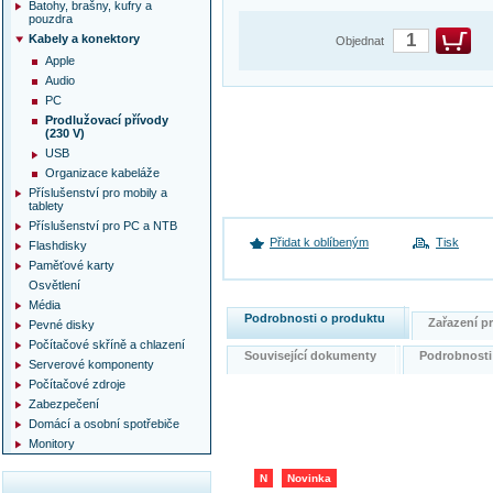
Batohy, brašny, kufry a
pouzdra
Kabely a konektory
Objednat
Apple
Audio
PC
Prodlužovací přívody
(230 V)
USB
Organizace kabeláže
Příslušenství pro mobily a
tablety
Příslušenství pro PC a NTB
Přidat k oblíbeným
Tisk
Flashdisky
Paměťové karty
Osvětlení
Média
Podrobnosti o produktu
Zařazení 
Pevné disky
Počítačové skříně a chlazení
Související dokumenty
Podrobnost
Serverové komponenty
Počítačové zdroje
Zabezpečení
Domácí a osobní spotřebiče
Monitory
N
Novinka