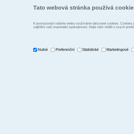
Tato webová stránka používá cooki
K provozování našeho webu využíváme takzvané cookies. Cookies js
zajištění vaší maximální spokojenosti. Dejte nám vědět o svých prefe
Nutné
Preferenční
Statistické
Marketingové