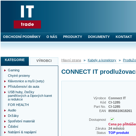
OBCHODNÍ PODMÍNKY
O NÁS
PRODUKTY
DOKUMENTY
KONTAKT
KATEGORIE
Hlavní strana
Kabely a konektory
Prodlužo
VÝROBCI
Gaming
CONNECT IT prodlužovací 
Chytré prsteny
Klávesnice a myši (sety)
Příslušenství do auta
USB huby, čtečky
paměťových a čipových karet
Výrobce
Connect IT
a redukce
Kód
CI-1285
FOR HEALTH
Part No.
CI-1285
Audio
EAN
8595610618261
Držáky
Dostupnost
Spotřební materiál
Cena po přihláše
Čištění
Záruka
24 měsíců
Nabíjení & napájení
Status
TOP produkt