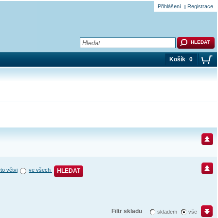
Přihlášení
Registrace
Košík
0
éto větvi
ve všech
HLEDAT
Filtr skladu
skladem
vše