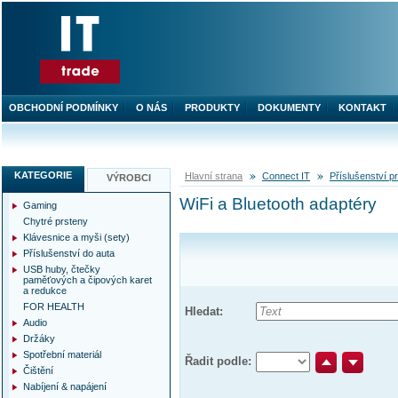
OBCHODNÍ PODMÍNKY
O NÁS
PRODUKTY
DOKUMENTY
KONTAKT
KATEGORIE
Hlavní strana
Connect IT
Příslušenství 
VÝROBCI
WiFi a Bluetooth adaptéry
Gaming
Chytré prsteny
Klávesnice a myši (sety)
Příslušenství do auta
USB huby, čtečky
paměťových a čipových karet
a redukce
FOR HEALTH
Hledat:
Audio
Držáky
Spotřební materiál
Řadit podle:
Čištění
Nabíjení & napájení