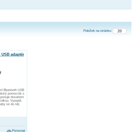
Položek na stránku:
 USB adaptér
rní Bluetooth USB
ktický pomocník s
disponuje dosahem
rolkou. Vypadá
aby se do něj
Porovnat