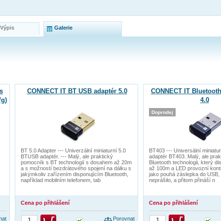
 Výpis
Galerie
s
CONNECT IT BT USB adaptér 5.0
CONNECT IT Bluetooth
/g)
4.0
Doprodej
BT 5.0 Adapter --- Univerzální miniaturní 5.0
BT403 --- Universální miniatu
BTUSB adaptér. --- Malý, ale praktický
adaptér BT403. Malý, ale pra
pomocník s BT technologií s dosahem až 20m
Bluetooth technologii, který 
a s možností bezdrátového spojení na dálku s
až 100m a LED provozní kont
jakýmkoliv zařízením disponujícím Bluetooth,
jako pouhá záslepka do USB, 
například mobilním telefonem, tab
neprášilo, a přitom přináší n
Cena po přihlášení
Cena po přihlášení
nat
Porovnat