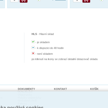
HLS
-
Hlavní sklad
-
je skladem
-
k dispozici do 48 hodin
-
není skladem
po kliknutí na ikony se zobrazí detailní dotazovač skladu
DOKUMENTY
KONTAKT
KOŠÍK
Vyhledávání
Objednávky
ka
Položky objednávky
Nedodané zboží
Faktury
kty
Položky faktur
nka používá cookies