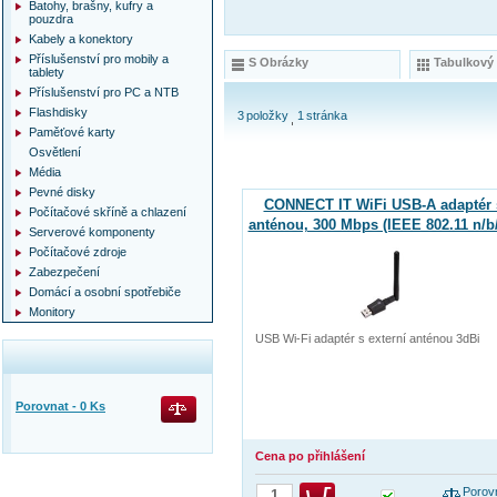
Batohy, brašny, kufry a
pouzdra
Kabely a konektory
Příslušenství pro mobily a
S Obrázky
Tabulkový
tablety
Příslušenství pro PC a NTB
Flashdisky
3
položky
1
stránka
Paměťové karty
Osvětlení
Média
Pevné disky
CONNECT IT WiFi USB-A adaptér 
Počítačové skříně a chlazení
anténou, 300 Mbps (IEEE 802.11 n/b
Serverové komponenty
Počítačové zdroje
Zabezpečení
Domácí a osobní spotřebiče
Monitory
USB Wi-Fi adaptér s externí anténou 3dBi
Porovnat -
0
Ks
Cena po přihlášení
Porov