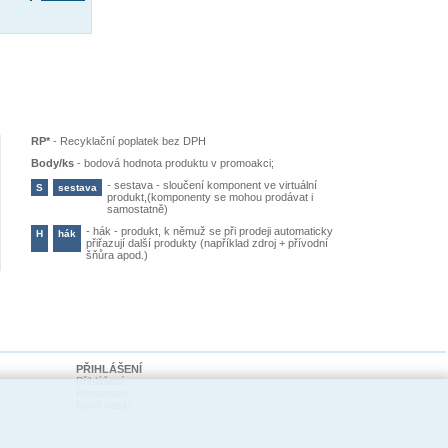
RP*
-
Recyklační poplatek bez DPH
Body/ks
-
bodová hodnota produktu v promoakci;
-
sestava - sloučení komponent ve virtuální
S
sestava
produkt,(komponenty se mohou prodávat i
samostatně)
-
hák - produkt, k němuž se při prodeji automaticky
H
hák
přiřazují další produkty (například zdroj + přívodní
šňůra apod.)
PŘIHLÁŠENÍ
Přihlášení
Registrace
Nové heslo