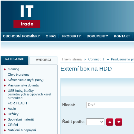
OBCHODNÍ PODMÍNKY
O NÁS
PRODUKTY
DOKUMENTY
KONTAKT
KATEGORIE
Hlavní strana
Connect IT
Příslušenství 
VÝROBCI
Externí box na HDD
Gaming
Chytré prsteny
Klávesnice a myši (sety)
Příslušenství do auta
USB huby, čtečky
paměťových a čipových karet
a redukce
FOR HEALTH
Hledat:
Audio
Držáky
Spotřební materiál
Řadit podle:
Čištění
Nabíjení & napájení