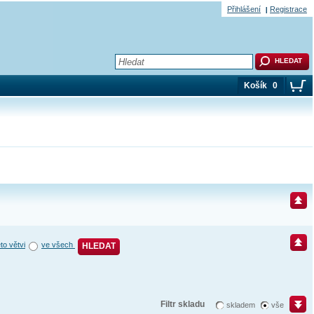
Přihlášení
Registrace
Košík
0
éto větvi
ve všech
HLEDAT
Filtr skladu
skladem
vše