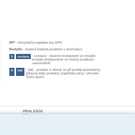
RP*
-
Recyklační poplatek bez DPH
Body/ks
-
bodová hodnota produktu v promoakci;
-
sestava - sloučení komponent ve virtuální
S
sestava
produkt,(komponenty se mohou prodávat i
samostatně)
-
hák - produkt, k němuž se při prodeji automaticky
H
hák
přiřazují další produkty (například zdroj + přívodní
šňůra apod.)
PŘIHLÁŠENÍ
Přihlášení
Registrace
Nové heslo