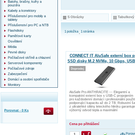
Batohy, brašny, kufry a
pouzdra
Kabely a konektory
Příslušenství pro mobily a
S Obrázky
Tabulkový
tablety
Příslušenství pro PC a NTB
Flashdisky
1
položka
1
stránka
Paměťové karty
Osvětlení
Média
Pevné disky
CONNECT IT AluSafe externí box p
Počítačové skříně a chlazení
SSD disky M.2 NVMe, 10 Gbps, USB
Serverové komponenty
ANTRACITOVÝ
Počítačové zdroje
Doprodej
Zabezpečení
Domácí a osobní spotřebiče
Monitory
AluSafe Pro ANTHRACITE --- Elegantní a
kompaktní externí box s USB-C propojením
pro každodenní domácí i profesionální použit
podporující kapacitu až do 2 TB. Robustní ša
z ultralehké slitiny leteckého hliníku garantuje
výborný odvod tepla a maximální
Porovnat -
0
Ks
Cena po přihlášení
Porov