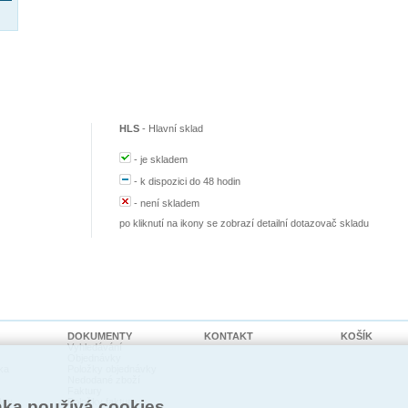
HLS
-
Hlavní sklad
-
je skladem
-
k dispozici do 48 hodin
-
není skladem
po kliknutí na ikony se zobrazí detailní dotazovač skladu
DOKUMENTY
KONTAKT
KOŠÍK
Vyhledávání
Objednávky
ka
Položky objednávky
Nedodané zboží
Faktury
kty
Položky faktur
nka používá cookies