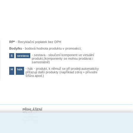
RP*
-
Recyklační poplatek bez DPH
Body/ks
-
bodová hodnota produktu v promoakci;
-
sestava - sloučení komponent ve virtuální
S
sestava
produkt,(komponenty se mohou prodávat i
samostatně)
-
hák - produkt, k němuž se při prodeji automaticky
H
hák
přiřazují další produkty (například zdroj + přívodní
šňůra apod.)
PŘIHLÁŠENÍ
Přihlášení
Registrace
Nové heslo