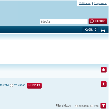
Přihlášení
Registrace
Košík
0
éto větvi
ve všech
HLEDAT
Filtr skladu
skladem
vše