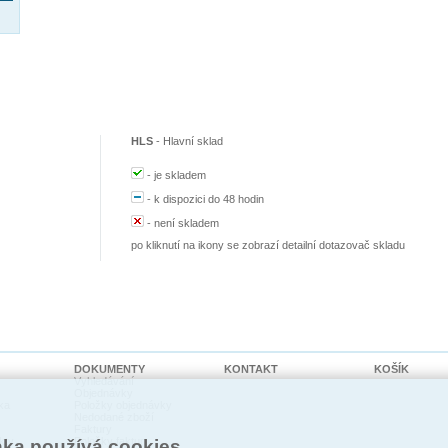
HLS
-
Hlavní sklad
-
je skladem
-
k dispozici do 48 hodin
-
není skladem
po kliknutí na ikony se zobrazí detailní dotazovač skladu
DOKUMENTY
KONTAKT
KOŠÍK
Vyhledávání
Objednávky
ka
Položky objednávky
Nedodané zboží
Faktury
kty
Položky faktur
nka používá cookies