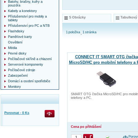
Batohy, brašny, kufry a
pouzdra
Kabely a konektory
Příslušenství pro mobily a
S Obrázky
Tabulkový
tablety
Příslušenství pro PC a NTB
Flashdisky
1
položka
1
stránka
Paměťové karty
Osvětlení
Média
Pevné disky
CONNECT IT SMART OTG čtečka
Počítačové skříně a chlazení
MicroSD/HC pro mobilní telefony a
Serverové komponenty
Počítačové zdroje
Zabezpečení
Domácí a osobní spotřebiče
Monitory
SMART OTG čtečka MicroSD/HC pro mobiln
telefony a PC.
Porovnat -
0
Ks
Cena po přihlášení
Porov