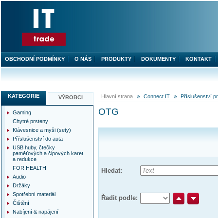
OBCHODNÍ PODMÍNKY
O NÁS
PRODUKTY
DOKUMENTY
KONTAKT
KATEGORIE
Hlavní strana
Connect IT
Příslušenství pr
VÝROBCI
OTG
Gaming
Chytré prsteny
Klávesnice a myši (sety)
Příslušenství do auta
USB huby, čtečky
paměťových a čipových karet
a redukce
FOR HEALTH
Hledat:
Audio
Držáky
Spotřební materiál
Řadit podle:
Čištění
Nabíjení & napájení