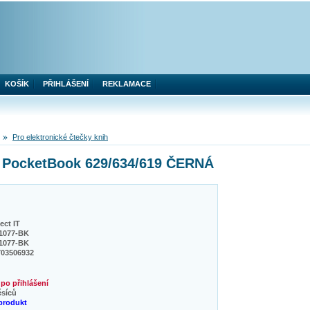
KOŠÍK
PŘIHLÁŠENÍ
REKLAMACE
Pro elektronické čtečky knih
 PocketBook 629/634/619 ČERNÁ
ct IT
1077-BK
1077-BK
703506932
po přihlášení
ěsíců
produkt