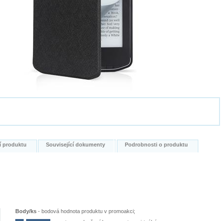
í produktu
Související dokumenty
Podrobnosti o produktu
Body/ks
-
bodová hodnota produktu v promoakci;