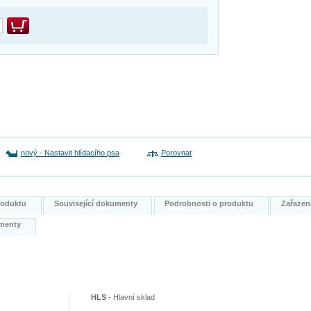
nový
-
Nastavit hlídacího psa
Porovnat
produktu
Související dokumenty
Podrobnosti o produktu
Zařazen
kumenty
HLS
-
Hlavní sklad