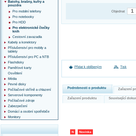
Batohy, brašny, kufry a
pouzdra
Pro mobilní telefony
Objednat
Pro notebooky
Pro HDD
Pro elektronické čtečky
knih
Cestovní zavazadla
Kabely a konektory
Příslušenství pro mobily a
tablety
Příslušenství pro PC a NTB
Flashdisky
Přidat k oblíbeným
Tisk
Paměťové karty
Osvětlení
Média
Pevné disky
Podrobnosti o produktu
Zařazení 
Počítačové skříně a chlazení
Serverové komponenty
Zařazení produktu
Související do
Počítačové zdroje
Zabezpečení
Domácí a osobní spotřebiče
Monitory
N
Novinka