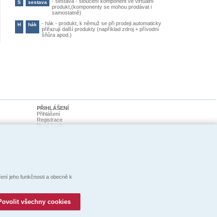
-
sestava - sloučení komponent ve virtuální
S
sestava
produkt,(komponenty se mohou prodávat i
samostatně)
-
hák - produkt, k němuž se při prodeji automaticky
H
hák
přiřazují další produkty (například zdroj + přívodní
šňůra apod.)
PŘIHLÁŠENÍ
Přihlášení
Registrace
Nové heslo
ní jeho funkčnosti a obecně k
Povolit všechny cookies