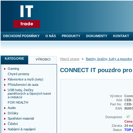
OBCHODNÍ PODMÍNKY
O NÁS
PRODUKTY
DOKUMENTY
KONTAKT
KATEGORIE
Hlavní strana
Batohy, brašny, kufry a pouzdra
VÝROBCI
Gaming
CONNECT IT pouzdro pro
Chytré prsteny
Klávesnice a myši (sety)
Příslušenství do auta
USB huby, čtečky
paměťových a čipových karet
Výrobce
Conne
a redukce
Kód
CEB-
FOR HEALTH
Part No.
CEB-
Audio
EAN
8595
Držáky
Dostupnost
Spotřební materiál
Cena 
Čištění
Záruka
24 m
Nabíjení & napájení
Status
TOP 