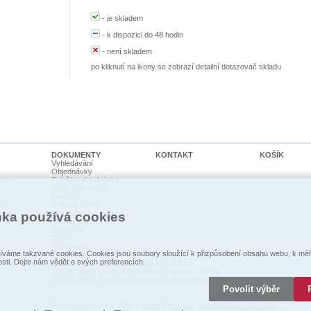
-
je skladem
-
k dispozici do 48 hodin
-
není skladem
po kliknutí na ikony se zobrazí detailní dotazovač skladu
DOKUMENTY
KONTAKT
KOŠÍK
Vyhledávání
Objednávky
ka
Položky objednávky
Nedodané zboží
Faktury
kty
Položky faktur
cí psi
Pohledávky
nka používá cookies
Dodací listy
Expedice
Záruky
Reklamace
váme takzvané cookies. Cookies jsou soubory sloužící k přizpůsobení obsahu webu, k měře
Prohlášení o shodě
osti. Dejte nám vědět o svých preferencích.
Zpětný odběr vysloužilých elektrozaŕízení
Zpětný odběr vysloužilých elektrozařízení / baterií
Zpětný odběr vysloužilých baterií / akumulátorů
Povolit výběr
Technické řešení © 2026
CyberSoft s.r.o.
Správa souborů cookie