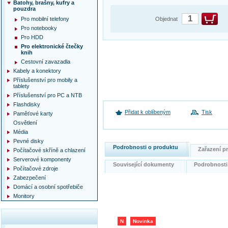
Batohy, brašny, kufry a
pouzdra
Pro mobilní telefony
Objednat
Pro notebooky
Pro HDD
Pro elektronické čtečky
knih
Cestovní zavazadla
Kabely a konektory
Příslušenství pro mobily a
tablety
Příslušenství pro PC a NTB
Flashdisky
Přidat k oblíbeným
Tisk
Paměťové karty
Osvětlení
Média
Pevné disky
Podrobnosti o produktu
Zařazení 
Počítačové skříně a chlazení
Serverové komponenty
Související dokumenty
Podrobnost
Počítačové zdroje
Zabezpečení
Domácí a osobní spotřebiče
Monitory
N
Novinka