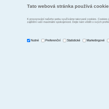
Tato webová stránka používá cooki
K provozování našeho webu využíváme takzvané cookies. Cookies js
zajištění vaší maximální spokojenosti. Dejte nám vědět o svých prefe
Nutné
Preferenční
Statistické
Marketingové