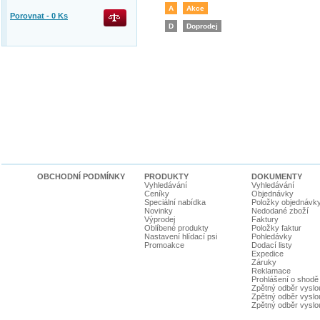
A
Akce
Porovnat -
0
Ks
D
Doprodej
OBCHODNÍ PODMÍNKY
PRODUKTY
DOKUMENTY
Vyhledávání
Vyhledávání
Ceníky
Objednávky
Speciální nabídka
Položky objednávk
Novinky
Nedodané zboží
Výprodej
Faktury
Oblíbené produkty
Položky faktur
Nastavení hlídací psi
Pohledávky
Promoakce
Dodací listy
Expedice
Záruky
Reklamace
Prohlášení o shodě
Zpětný odběr vyslou
Zpětný odběr vyslouž
Zpětný odběr vyslou