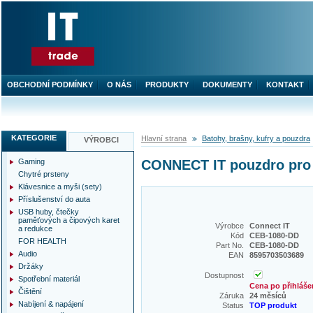
OBCHODNÍ PODMÍNKY
O NÁS
PRODUKTY
DOKUMENTY
KONTAKT
KATEGORIE
Hlavní strana
Batohy, brašny, kufry a pouzdra
VÝROBCI
Gaming
CONNECT IT pouzdro pro
Chytré prsteny
Klávesnice a myši (sety)
Příslušenství do auta
USB huby, čtečky
paměťových a čipových karet
Výrobce
Connect IT
a redukce
Kód
CEB-1080-DD
FOR HEALTH
Part No.
CEB-1080-DD
Audio
EAN
8595703503689
Držáky
Dostupnost
Spotřební materiál
Cena po přihláše
Čištění
Záruka
24 měsíců
Nabíjení & napájení
Status
TOP produkt