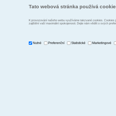
Tato webová stránka používá cooki
K provozování našeho webu využíváme takzvané cookies. Cookies js
zajištění vaší maximální spokojenosti. Dejte nám vědět o svých prefe
Nutné
Preferenční
Statistické
Marketingové