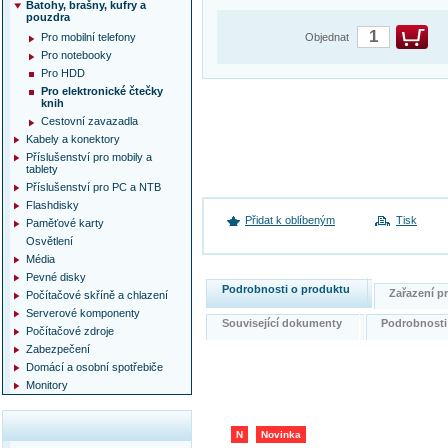
Batohy, brašny, kufry a
pouzdra
Pro mobilní telefony
Objednat
Pro notebooky
Pro HDD
Pro elektronické čtečky
knih
Cestovní zavazadla
Kabely a konektory
Příslušenství pro mobily a
tablety
Příslušenství pro PC a NTB
Flashdisky
Přidat k oblíbeným
Tisk
Paměťové karty
Osvětlení
Média
Pevné disky
Podrobnosti o produktu
Zařazení 
Počítačové skříně a chlazení
Serverové komponenty
Související dokumenty
Podrobnost
Počítačové zdroje
Zabezpečení
Domácí a osobní spotřebiče
Monitory
N
Novinka