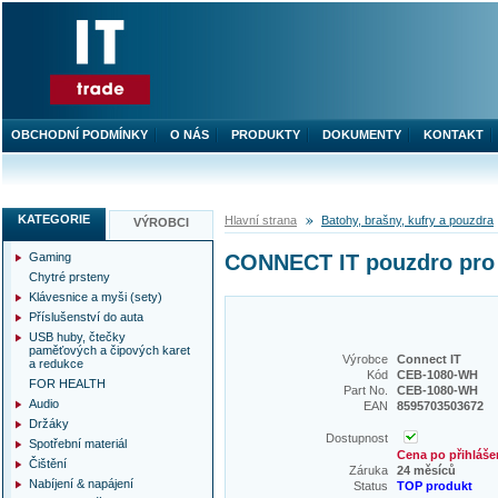
OBCHODNÍ PODMÍNKY
O NÁS
PRODUKTY
DOKUMENTY
KONTAKT
KATEGORIE
Hlavní strana
Batohy, brašny, kufry a pouzdra
VÝROBCI
Gaming
CONNECT IT pouzdro pro
Chytré prsteny
Klávesnice a myši (sety)
Příslušenství do auta
USB huby, čtečky
paměťových a čipových karet
Výrobce
Connect IT
a redukce
Kód
CEB-1080-WH
FOR HEALTH
Part No.
CEB-1080-WH
Audio
EAN
8595703503672
Držáky
Dostupnost
Spotřební materiál
Cena po přihláše
Čištění
Záruka
24 měsíců
Nabíjení & napájení
Status
TOP produkt