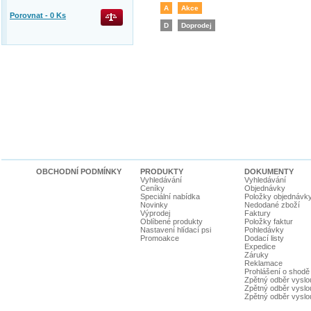
A
Akce
Porovnat -
0
Ks
D
Doprodej
OBCHODNÍ PODMÍNKY
PRODUKTY
DOKUMENTY
Vyhledávání
Vyhledávání
Ceníky
Objednávky
Speciální nabídka
Položky objednávk
Novinky
Nedodané zboží
Výprodej
Faktury
Oblíbené produkty
Položky faktur
Nastavení hlídací psi
Pohledávky
Promoakce
Dodací listy
Expedice
Záruky
Reklamace
Prohlášení o shodě
Zpětný odběr vyslou
Zpětný odběr vyslouž
Zpětný odběr vyslou