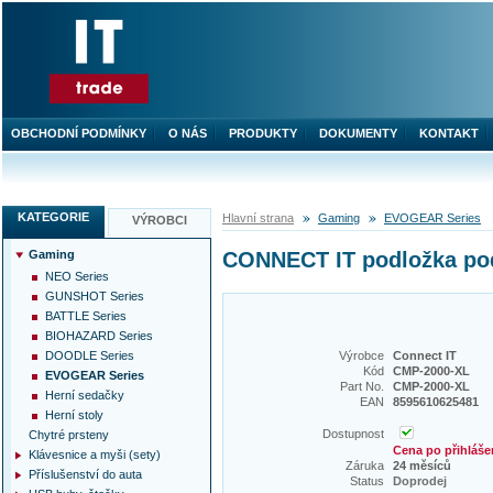
OBCHODNÍ PODMÍNKY
O NÁS
PRODUKTY
DOKUMENTY
KONTAKT
KATEGORIE
Hlavní strana
Gaming
EVOGEAR Series
VÝROBCI
Gaming
CONNECT IT podložka pod 
NEO Series
GUNSHOT Series
BATTLE Series
BIOHAZARD Series
DOODLE Series
Výrobce
Connect IT
Kód
CMP-2000-XL
EVOGEAR Series
Part No.
CMP-2000-XL
Herní sedačky
EAN
8595610625481
Herní stoly
Dostupnost
Chytré prsteny
Cena po přihláše
Klávesnice a myši (sety)
Záruka
24 měsíců
Příslušenství do auta
Status
Doprodej