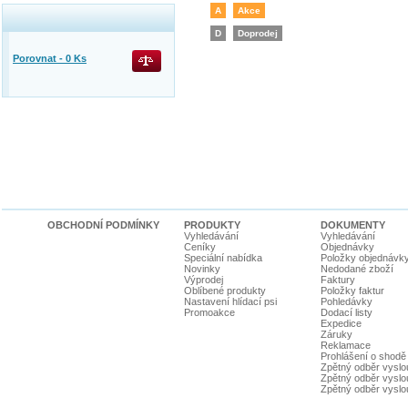
A
Akce
D
Doprodej
Porovnat -
0
Ks
OBCHODNÍ PODMÍNKY
PRODUKTY
DOKUMENTY
Vyhledávání
Vyhledávání
Ceníky
Objednávky
Speciální nabídka
Položky objednávk
Novinky
Nedodané zboží
Výprodej
Faktury
Oblíbené produkty
Položky faktur
Nastavení hlídací psi
Pohledávky
Promoakce
Dodací listy
Expedice
Záruky
Reklamace
Prohlášení o shodě
Zpětný odběr vyslou
Zpětný odběr vyslouž
Zpětný odběr vyslou