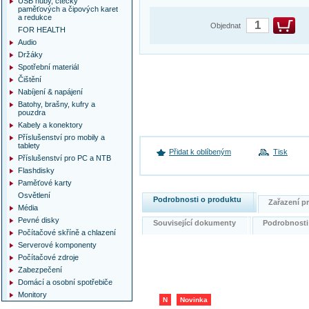
USB huby, čtečky
paměťových a čipových karet
a redukce
Objednat
FOR HEALTH
Audio
Držáky
Spotřební materiál
Čištění
Nabíjení & napájení
Batohy, brašny, kufry a
pouzdra
Kabely a konektory
Příslušenství pro mobily a
tablety
Přidat k oblíbeným
Tisk
Příslušenství pro PC a NTB
Flashdisky
Paměťové karty
Osvětlení
Podrobnosti o produktu
Zařazení 
Média
Pevné disky
Související dokumenty
Podrobnost
Počítačové skříně a chlazení
Serverové komponenty
Počítačové zdroje
Zabezpečení
Domácí a osobní spotřebiče
Monitory
N
Novinka