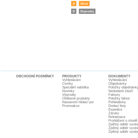
A
Akce
D
Doprodej
OBCHODNÍ PODMÍNKY
PRODUKTY
DOKUMENTY
Vyhledávání
Vyhledávání
Ceníky
Objednávky
Speciální nabídka
Položky objednávk
Novinky
Nedodané zboží
Výprodej
Faktury
Oblíbené produkty
Položky faktur
Nastavení hlídací psi
Pohledávky
Promoakce
Dodací listy
Expedice
Záruky
Reklamace
Prohlášení o shodě
Zpětný odběr vyslou
Zpětný odběr vyslouž
Zpětný odběr vyslou