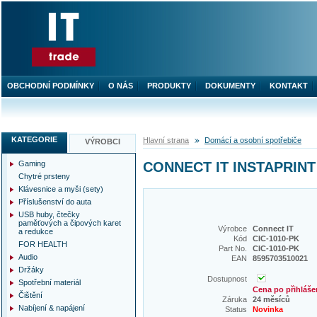
OBCHODNÍ PODMÍNKY
O NÁS
PRODUKTY
DOKUMENTY
KONTAKT
KATEGORIE
Hlavní strana
Domácí a osobní spotřebiče
VÝROBCI
Gaming
CONNECT IT INSTAPRINT d
Chytré prsteny
Klávesnice a myši (sety)
Příslušenství do auta
USB huby, čtečky
paměťových a čipových karet
Výrobce
Connect IT
a redukce
Kód
CIC-1010-PK
FOR HEALTH
Part No.
CIC-1010-PK
Audio
EAN
8595703510021
Držáky
Dostupnost
Spotřební materiál
Cena po přihláše
Čištění
Záruka
24 měsíců
Nabíjení & napájení
Status
Novinka