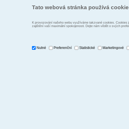
Tato webová stránka používá cooki
K provozování našeho webu využíváme takzvané cookies. Cookies js
zajištění vaší maximální spokojenosti. Dejte nám vědět o svých prefe
Nutné
Preferenční
Statistické
Marketingové