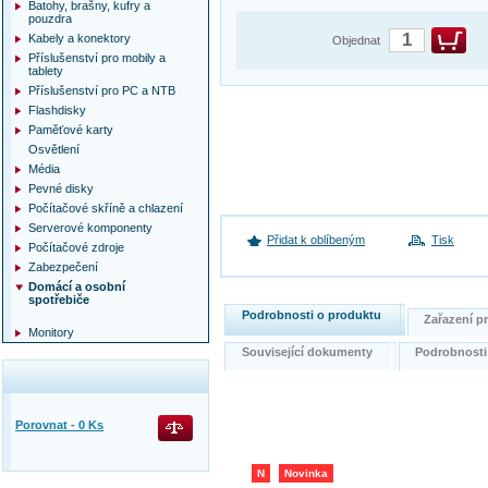
Batohy, brašny, kufry a
pouzdra
Kabely a konektory
Objednat
Příslušenství pro mobily a
tablety
Příslušenství pro PC a NTB
Flashdisky
Paměťové karty
Osvětlení
Média
Pevné disky
Počítačové skříně a chlazení
Serverové komponenty
Přidat k oblíbeným
Tisk
Počítačové zdroje
Zabezpečení
Domácí a osobní
spotřebiče
Podrobnosti o produktu
Zařazení 
Monitory
Související dokumenty
Podrobnost
Porovnat -
0
Ks
N
Novinka