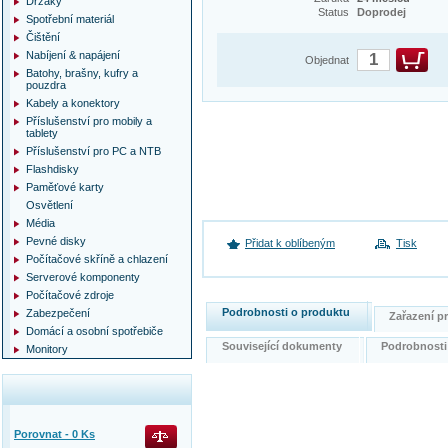
Držáky
Status
Doprodej
Spotřební materiál
Čištění
Nabíjení & napájení
Objednat
Batohy, brašny, kufry a
pouzdra
Kabely a konektory
Příslušenství pro mobily a
tablety
Příslušenství pro PC a NTB
Flashdisky
Paměťové karty
Osvětlení
Média
Pevné disky
Přidat k oblíbeným
Tisk
Počítačové skříně a chlazení
Serverové komponenty
Počítačové zdroje
Podrobnosti o produktu
Zabezpečení
Zařazení 
Domácí a osobní spotřebiče
Související dokumenty
Podrobnost
Monitory
Porovnat -
0
Ks