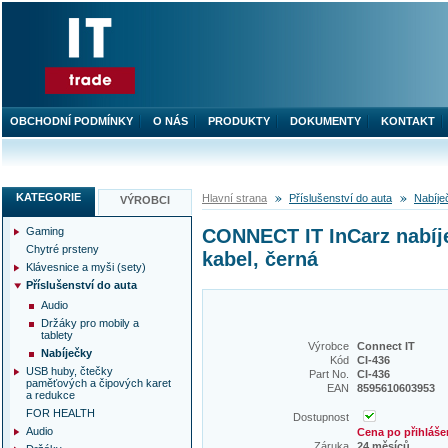
OBCHODNÍ PODMÍNKY
O NÁS
PRODUKTY
DOKUMENTY
KONTAKT
KATEGORIE
Hlavní strana
Příslušenství do auta
Nabíje
VÝROBCI
Gaming
CONNECT IT InCarz nabíje
Chytré prsteny
kabel, černá
Klávesnice a myši (sety)
Příslušenství do auta
Audio
Držáky pro mobily a
tablety
Výrobce
Connect IT
Nabíječky
Kód
CI-436
USB huby, čtečky
Part No.
CI-436
paměťových a čipových karet
EAN
8595610603953
a redukce
FOR HEALTH
Dostupnost
Audio
Cena po přihláše
Záruka
24 měsíců