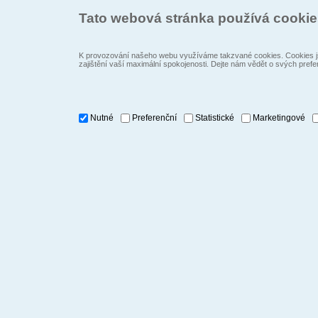
Tato webová stránka používá cooki
K provozování našeho webu využíváme takzvané cookies. Cookies js
zajištění vaší maximální spokojenosti. Dejte nám vědět o svých prefe
Nutné
Preferenční
Statistické
Marketingové