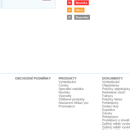
N
Novinka
A
Akce
D
Doprodej
OBCHODNÍ PODMÍNKY
PRODUKTY
DOKUMENTY
Vyhledávání
Vyhledávání
Ceníky
Objednávky
Speciální nabídka
Položky objednávk
Novinky
Nedodané zboží
Výprodej
Faktury
Oblíbené produkty
Položky faktur
Nastavení hlídací psi
Pohledávky
Promoakce
Dodací listy
Expedice
Záruky
Reklamace
Prohlášení o shodě
Zpětný odběr vyslou
Zpětný odběr vyslouž