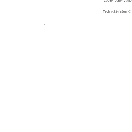
Zpětný odběr vyslou
Technické řešení ©