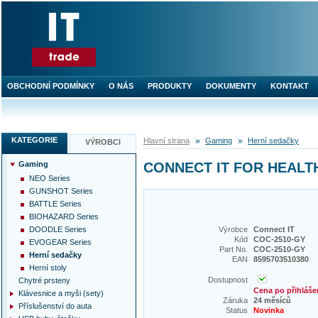
OBCHODNÍ PODMÍNKY
O NÁS
PRODUKTY
DOKUMENTY
KONTAKT
KATEGORIE
Hlavní strana
Gaming
Herní sedačky
VÝROBCI
Gaming
CONNECT IT FOR HEALTH 
NEO Series
GUNSHOT Series
BATTLE Series
BIOHAZARD Series
DOODLE Series
Výrobce
Connect IT
Kód
COC-2510-GY
EVOGEAR Series
Part No.
COC-2510-GY
Herní sedačky
EAN
8595703510380
Herní stoly
Dostupnost
Chytré prsteny
Cena po přihláše
Klávesnice a myši (sety)
Záruka
24 měsíců
Příslušenství do auta
Status
Novinka