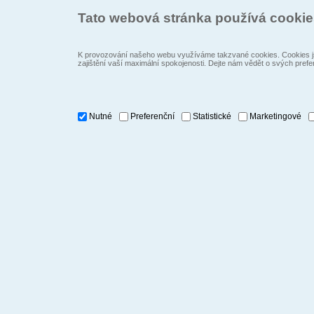
Tato webová stránka používá cooki
K provozování našeho webu využíváme takzvané cookies. Cookies js
zajištění vaší maximální spokojenosti. Dejte nám vědět o svých prefe
Nutné
Preferenční
Statistické
Marketingové