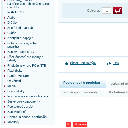
USB huby, čtečky
paměťových a čipových karet
a redukce
Objednat
FOR HEALTH
Audio
Držáky
Spotřební materiál
Čištění
Nabíjení & napájení
Batohy, brašny, kufry a
pouzdra
Kabely a konektory
Příslušenství pro mobily a
tablety
Přidat k oblíbeným
Tisk
Příslušenství pro PC a NTB
Flashdisky
Paměťové karty
Osvětlení
Podrobnosti o produktu
Zařazení 
Média
Pevné disky
Související dokumenty
Podrobnost
Počítačové skříně a chlazení
Serverové komponenty
Počítačové zdroje
Zabezpečení
Domácí a osobní spotřebiče
Monitory
N
Novinka