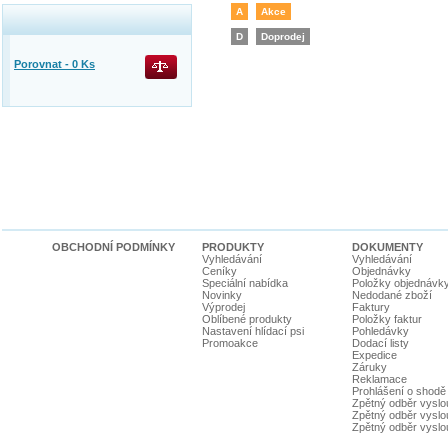
A
Akce
D
Doprodej
Porovnat -
0
Ks
OBCHODNÍ PODMÍNKY
PRODUKTY
DOKUMENTY
Vyhledávání
Vyhledávání
Ceníky
Objednávky
Speciální nabídka
Položky objednávk
Novinky
Nedodané zboží
Výprodej
Faktury
Oblíbené produkty
Položky faktur
Nastavení hlídací psi
Pohledávky
Promoakce
Dodací listy
Expedice
Záruky
Reklamace
Prohlášení o shodě
Zpětný odběr vyslou
Zpětný odběr vyslouž
Zpětný odběr vyslou