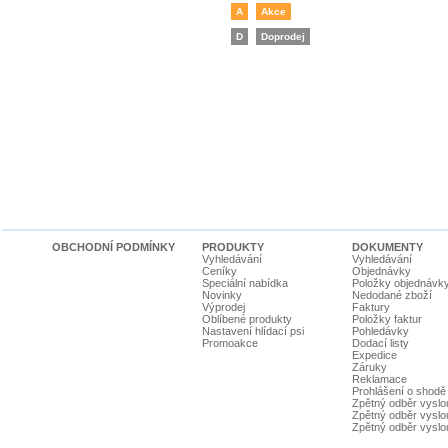
A
Akce
D
Doprodej
OBCHODNÍ PODMÍNKY
PRODUKTY
DOKUMENTY
Vyhledávání
Vyhledávání
Ceníky
Objednávky
Speciální nabídka
Položky objednávk
Novinky
Nedodané zboží
Výprodej
Faktury
Oblíbené produkty
Položky faktur
Nastavení hlídací psi
Pohledávky
Promoakce
Dodací listy
Expedice
Záruky
Reklamace
Prohlášení o shodě
Zpětný odběr vyslou
Zpětný odběr vyslouž
Zpětný odběr vyslou