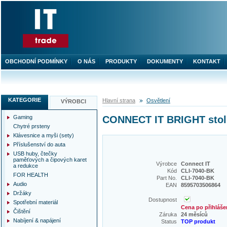
OBCHODNÍ PODMÍNKY
O NÁS
PRODUKTY
DOKUMENTY
KONTAKT
KATEGORIE
Hlavní strana
Osvětlení
VÝROBCI
Gaming
CONNECT IT BRIGHT stol
Chytré prsteny
Klávesnice a myši (sety)
Příslušenství do auta
USB huby, čtečky
paměťových a čipových karet
Výrobce
Connect IT
a redukce
Kód
CLI-7040-BK
FOR HEALTH
Part No.
CLI-7040-BK
Audio
EAN
8595703506864
Držáky
Dostupnost
Spotřební materiál
Cena po přihláše
Čištění
Záruka
24 měsíců
Nabíjení & napájení
Status
TOP produkt