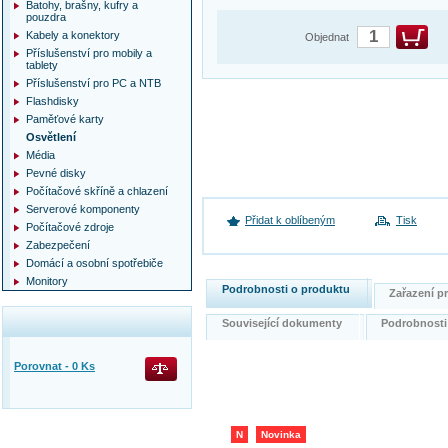
Batohy, brašny, kufry a
pouzdra
Kabely a konektory
Objednat
Příslušenství pro mobily a
tablety
Příslušenství pro PC a NTB
Flashdisky
Paměťové karty
Osvětlení
Média
Pevné disky
Počítačové skříně a chlazení
Serverové komponenty
Přidat k oblíbeným
Tisk
Počítačové zdroje
Zabezpečení
Domácí a osobní spotřebiče
Monitory
Podrobnosti o produktu
Zařazení 
Související dokumenty
Podrobnost
Porovnat -
0
Ks
N
Novinka