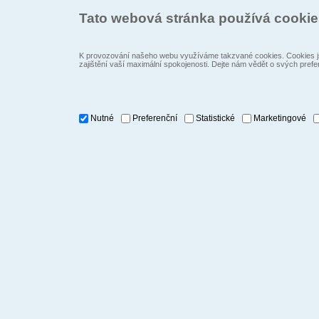
Tato webová stránka používá cooki
K provozování našeho webu využíváme takzvané cookies. Cookies js
zajištění vaší maximální spokojenosti. Dejte nám vědět o svých prefe
Nutné
Preferenční
Statistické
Marketingové