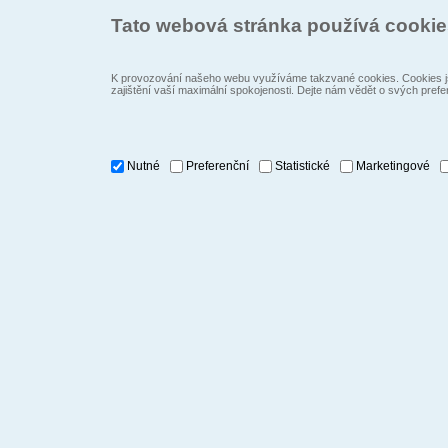
Tato webová stránka používá cooki
K provozování našeho webu využíváme takzvané cookies. Cookies js
zajištění vaší maximální spokojenosti. Dejte nám vědět o svých prefe
Nutné
Preferenční
Statistické
Marketingové