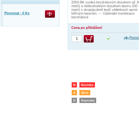
2050-BK vyniká bezdrátovým dosahem až 3
metrů a obdivuhodným dosahem laseru 200
metrů s dvojnásobně lepší viditelností oproti
Porovnat -
0
Ks
běžným laserům. --- Optimální kombinace
bezdrátové
Cena po přihlášení
Porov
N
Novinka
A
Akce
D
Doprodej