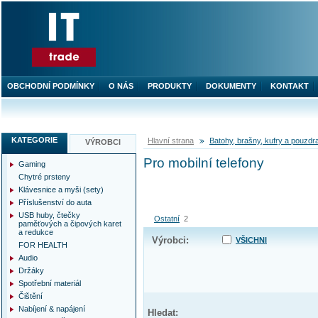
OBCHODNÍ PODMÍNKY
O NÁS
PRODUKTY
DOKUMENTY
KONTAKT
KATEGORIE
Hlavní strana
Batohy, brašny, kufry a pouzdr
VÝROBCI
Pro mobilní telefony
Gaming
Chytré prsteny
Klávesnice a myši (sety)
Příslušenství do auta
USB huby, čtečky
Ostatní
2
paměťových a čipových karet
a redukce
Výrobci:
VŠICHNI
FOR HEALTH
Audio
Držáky
Spotřební materiál
Čištění
Nabíjení & napájení
Hledat: