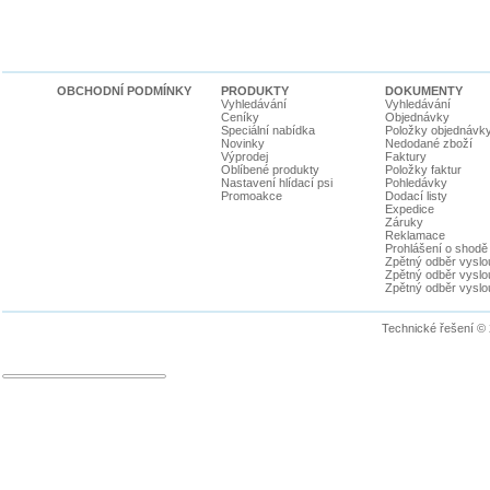
OBCHODNÍ PODMÍNKY
PRODUKTY
DOKUMENTY
Vyhledávání
Vyhledávání
Ceníky
Objednávky
Speciální nabídka
Položky objednávk
Novinky
Nedodané zboží
Výprodej
Faktury
Oblíbené produkty
Položky faktur
Nastavení hlídací psi
Pohledávky
Promoakce
Dodací listy
Expedice
Záruky
Reklamace
Prohlášení o shodě
Zpětný odběr vyslou
Zpětný odběr vyslouž
Zpětný odběr vyslou
Technické řešení ©