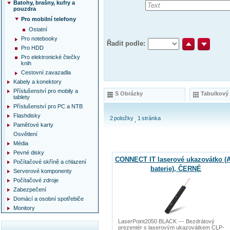
Batohy, brašny, kufry a
pouzdra
Pro mobilní telefony
Ostatní
Pro notebooky
Řadit podle:
Pro HDD
Pro elektronické čtečky
knih
Cestovní zavazadla
Kabely a konektory
Příslušenství pro mobily a
S Obrázky
Tabulkový
tablety
Příslušenství pro PC a NTB
Flashdisky
2
položky
1
stránka
Paměťové karty
Osvětlení
Média
Pevné disky
CONNECT IT laserové ukazovátko (
Počítačové skříně a chlazení
baterie), ČERNÉ
Serverové komponenty
Počítačové zdroje
Zabezpečení
Domácí a osobní spotřebiče
Monitory
LaserPoint2050 BLACK --- Bezdrátový
prezentér s laserovým ukazovátkem CLP-