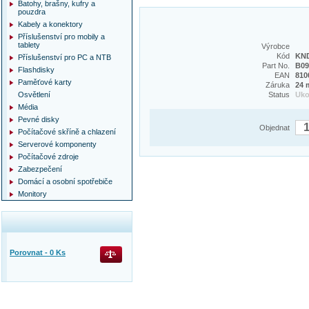
Batohy, brašny, kufry a
pouzdra
Kabely a konektory
Příslušenství pro mobily a
tablety
Výrobce
Kód
KN
Příslušenství pro PC a NTB
Part No.
B0
Flashdisky
EAN
810
Paměťové karty
Záruka
24 
Osvětlení
Status
Uk
Média
Pevné disky
Objednat
Počítačové skříně a chlazení
Serverové komponenty
Počítačové zdroje
Zabezpečení
Domácí a osobní spotřebiče
Monitory
Porovnat -
0
Ks