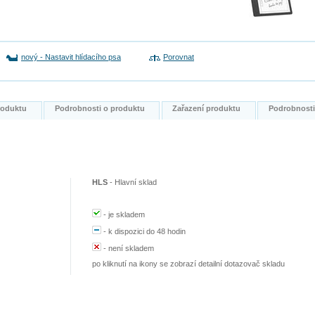
nový
-
Nastavit hlídacího psa
Porovnat
produktu
Podrobnosti o produktu
Zařazení produktu
Podrobnost
HLS
-
Hlavní sklad
-
je skladem
-
k dispozici do 48 hodin
-
není skladem
po kliknutí na ikony se zobrazí detailní dotazovač skladu