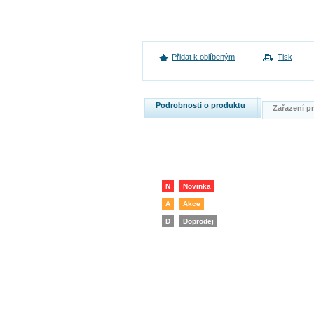
Přidat k oblíbeným
Tisk
Podrobnosti o produktu
Zařazení 
N
Novinka
A
Akce
D
Doprodej