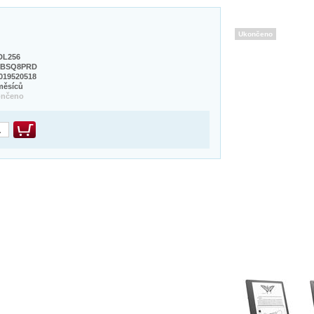
Ukončeno
DL256
9BSQ8PRD
019520518
měsíců
ončeno