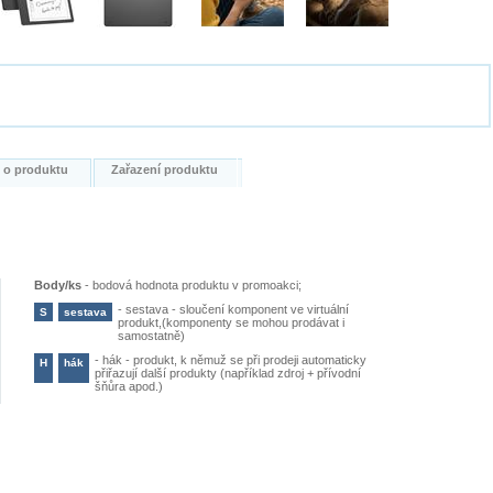
i o produktu
Zařazení produktu
Body/ks
-
bodová hodnota produktu v promoakci;
-
sestava - sloučení komponent ve virtuální
S
sestava
produkt,(komponenty se mohou prodávat i
samostatně)
-
hák - produkt, k němuž se při prodeji automaticky
H
hák
přiřazují další produkty (například zdroj + přívodní
šňůra apod.)