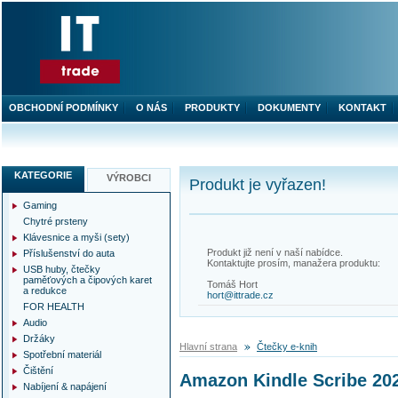
OBCHODNÍ PODMÍNKY
O NÁS
PRODUKTY
DOKUMENTY
KONTAKT
KATEGORIE
VÝROBCI
Produkt je vyřazen!
Gaming
Chytré prsteny
Klávesnice a myši (sety)
Produkt již není v naší nabídce.
Příslušenství do auta
Kontaktujte prosím, manažera produktu:
USB huby, čtečky
paměťových a čipových karet
Tomáš Hort
a redukce
hort@ittrade.cz
FOR HEALTH
Audio
Držáky
Hlavní strana
Čtečky e-knih
Spotřební materiál
Čištění
Amazon Kindle Scribe 20
Nabíjení & napájení