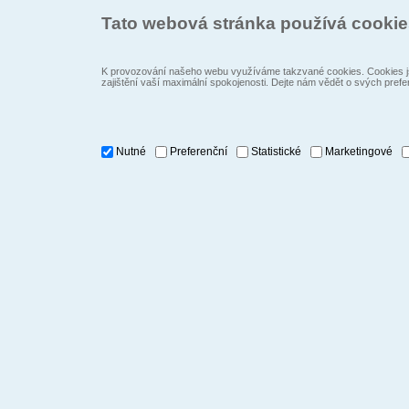
Tato webová stránka používá cooki
K provozování našeho webu využíváme takzvané cookies. Cookies js
zajištění vaší maximální spokojenosti. Dejte nám vědět o svých prefe
Nutné
Preferenční
Statistické
Marketingové