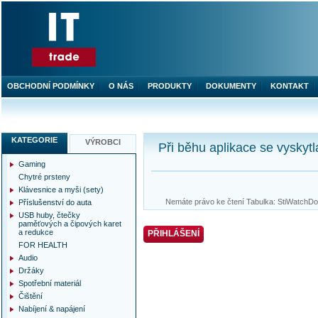
OBCHODNÍ PODMÍNKY
O NÁS
PRODUKTY
DOKUMENTY
KONTAKT
KATEGORIE
VÝROBCI
Při běhu aplikace se vyskytl
Gaming
Chytré prsteny
Klávesnice a myši (sety)
Nemáte právo ke čtení Tabulka: StiWatchDog
Příslušenství do auta
USB huby, čtečky
paměťových a čipových karet
a redukce
PŘIHLÁŠENÍ
FOR HEALTH
Audio
Držáky
Spotřební materiál
Čištění
Nabíjení & napájení