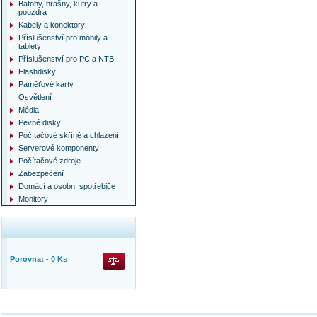
Batohy, brašny, kufry a
pouzdra
Kabely a konektory
Příslušenství pro mobily a
tablety
Příslušenství pro PC a NTB
Flashdisky
Paměťové karty
Osvětlení
Média
Pevné disky
Počítačové skříně a chlazení
Serverové komponenty
Počítačové zdroje
Zabezpečení
Domácí a osobní spotřebiče
Monitory
Porovnat -
0
Ks