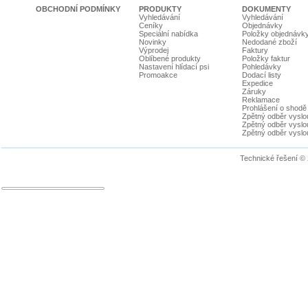
OBCHODNÍ PODMÍNKY
PRODUKTY
DOKUMENTY
Vyhledávání
Vyhledávání
Ceníky
Objednávky
Speciální nabídka
Položky objednávk
Novinky
Nedodané zboží
Výprodej
Faktury
Oblíbené produkty
Položky faktur
Nastavení hlídací psi
Pohledávky
Promoakce
Dodací listy
Expedice
Záruky
Reklamace
Prohlášení o shodě
Zpětný odběr vyslou
Zpětný odběr vyslouž
Zpětný odběr vyslou
Technické řešení ©