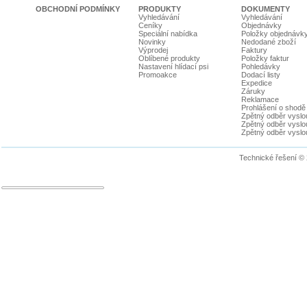
OBCHODNÍ PODMÍNKY
PRODUKTY
DOKUMENTY
Vyhledávání
Vyhledávání
Ceníky
Objednávky
Speciální nabídka
Položky objednávk
Novinky
Nedodané zboží
Výprodej
Faktury
Oblíbené produkty
Položky faktur
Nastavení hlídací psi
Pohledávky
Promoakce
Dodací listy
Expedice
Záruky
Reklamace
Prohlášení o shodě
Zpětný odběr vyslou
Zpětný odběr vyslouž
Zpětný odběr vyslou
Technické řešení ©