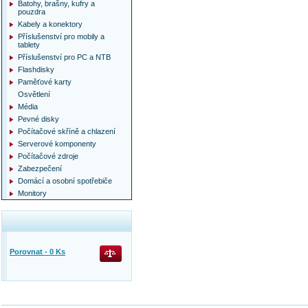
Batohy, brašny, kufry a
pouzdra
Kabely a konektory
Příslušenství pro mobily a
tablety
Příslušenství pro PC a NTB
Flashdisky
Paměťové karty
Osvětlení
Média
Pevné disky
Počítačové skříně a chlazení
Serverové komponenty
Počítačové zdroje
Zabezpečení
Domácí a osobní spotřebiče
Monitory
Porovnat -
0
Ks