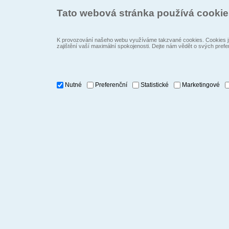
Tato webová stránka používá cooki
K provozování našeho webu využíváme takzvané cookies. Cookies js
zajištění vaší maximální spokojenosti. Dejte nám vědět o svých prefe
Nutné
Preferenční
Statistické
Marketingové