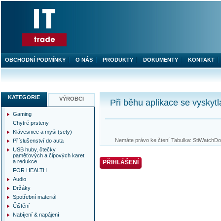
OBCHODNÍ PODMÍNKY
O NÁS
PRODUKTY
DOKUMENTY
KONTAKT
KATEGORIE
VÝROBCI
Při běhu aplikace se vyskytl
Gaming
Chytré prsteny
Klávesnice a myši (sety)
Nemáte právo ke čtení Tabulka: StiWatchDog
Příslušenství do auta
USB huby, čtečky
paměťových a čipových karet
a redukce
PŘIHLÁŠENÍ
FOR HEALTH
Audio
Držáky
Spotřební materiál
Čištění
Nabíjení & napájení