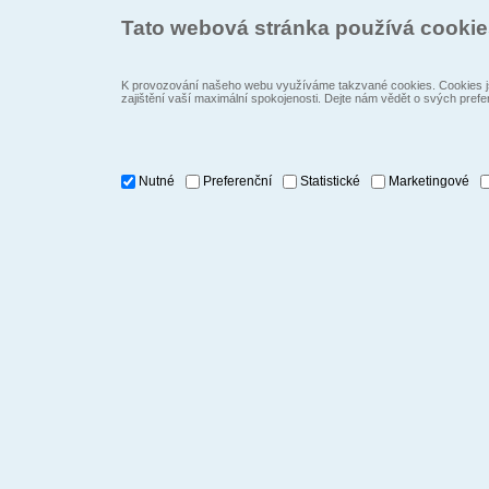
Tato webová stránka používá cooki
K provozování našeho webu využíváme takzvané cookies. Cookies js
zajištění vaší maximální spokojenosti. Dejte nám vědět o svých prefe
Nutné
Preferenční
Statistické
Marketingové