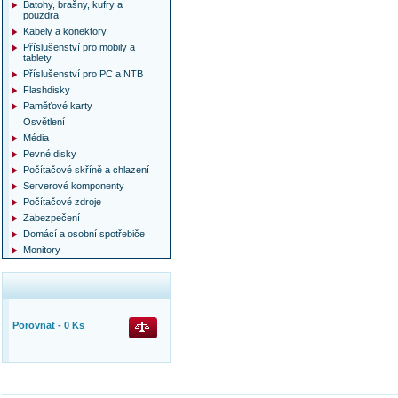
Batohy, brašny, kufry a
pouzdra
Kabely a konektory
Příslušenství pro mobily a
tablety
Příslušenství pro PC a NTB
Flashdisky
Paměťové karty
Osvětlení
Média
Pevné disky
Počítačové skříně a chlazení
Serverové komponenty
Počítačové zdroje
Zabezpečení
Domácí a osobní spotřebiče
Monitory
Porovnat -
0
Ks