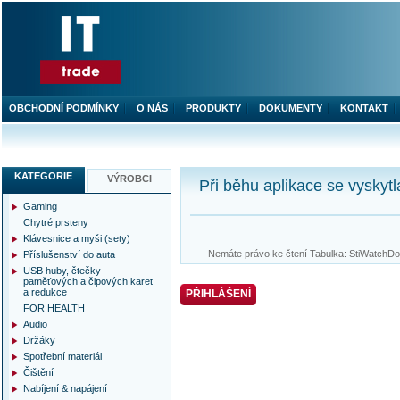
OBCHODNÍ PODMÍNKY
O NÁS
PRODUKTY
DOKUMENTY
KONTAKT
KATEGORIE
VÝROBCI
Při běhu aplikace se vyskytl
Gaming
Chytré prsteny
Klávesnice a myši (sety)
Nemáte právo ke čtení Tabulka: StiWatchDog
Příslušenství do auta
USB huby, čtečky
paměťových a čipových karet
a redukce
PŘIHLÁŠENÍ
FOR HEALTH
Audio
Držáky
Spotřební materiál
Čištění
Nabíjení & napájení