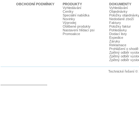
OBCHODNÍ PODMÍNKY
PRODUKTY
DOKUMENTY
Vyhledávání
Vyhledávání
Ceníky
Objednávky
Speciální nabídka
Položky objednávk
Novinky
Nedodané zboží
Výprodej
Faktury
Oblíbené produkty
Položky faktur
Nastavení hlídací psi
Pohledávky
Promoakce
Dodací listy
Expedice
Záruky
Reklamace
Prohlášení o shodě
Zpětný odběr vyslou
Zpětný odběr vyslouž
Zpětný odběr vyslou
Technické řešení ©