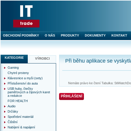
OBCHODNÍ PODMÍNKY
O NÁS
PRODUKTY
DOKUMENTY
KONTAKT
KATEGORIE
VÝROBCI
Při běhu aplikace se vyskytl
Gaming
Chytré prsteny
Klávesnice a myši (sety)
Nemáte právo ke čtení Tabulka: StiWatchDog
Příslušenství do auta
USB huby, čtečky
paměťových a čipových karet
a redukce
PŘIHLÁŠENÍ
FOR HEALTH
Audio
Držáky
Spotřební materiál
Čištění
Nabíjení & napájení