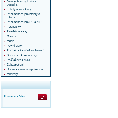
Batohy, brašny, kufry a
pouzdra
Kabely a konektory
Příslušenství pro mobily a
tablety
Příslušenství pro PC a NTB
Flashdisky
Paměťové karty
Osvětlení
Média
Pevné disky
Počítačové skříně a chlazení
Serverové komponenty
Počítačové zdroje
Zabezpečení
Domácí a osobní spotřebiče
Monitory
Porovnat -
0
Ks