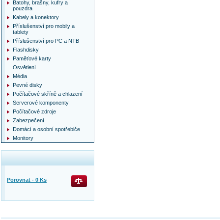
Batohy, brašny, kufry a
pouzdra
Kabely a konektory
Příslušenství pro mobily a
tablety
Příslušenství pro PC a NTB
Flashdisky
Paměťové karty
Osvětlení
Média
Pevné disky
Počítačové skříně a chlazení
Serverové komponenty
Počítačové zdroje
Zabezpečení
Domácí a osobní spotřebiče
Monitory
Porovnat -
0
Ks