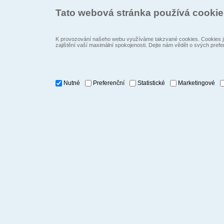
Tato webová stránka používá cooki
K provozování našeho webu využíváme takzvané cookies. Cookies js
zajištění vaší maximální spokojenosti. Dejte nám vědět o svých prefe
Nutné
Preferenční
Statistické
Marketingové