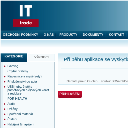
OBCHODNÍ PODMÍNKY
O NÁS
PRODUKTY
DOKUMENTY
KONTAKT
KATEGORIE
VÝROBCI
Při běhu aplikace se vyskytl
Gaming
Chytré prsteny
Klávesnice a myši (sety)
Nemáte právo ke čtení Tabulka: StiWatchDog
Příslušenství do auta
USB huby, čtečky
paměťových a čipových karet
a redukce
PŘIHLÁŠENÍ
FOR HEALTH
Audio
Držáky
Spotřební materiál
Čištění
Nabíjení & napájení