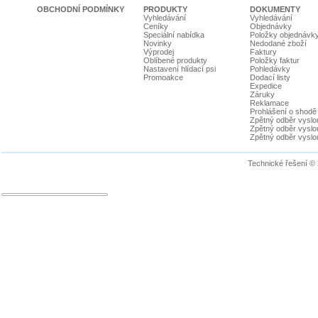
OBCHODNÍ PODMÍNKY
PRODUKTY
DOKUMENTY
Vyhledávání
Vyhledávání
Ceníky
Objednávky
Speciální nabídka
Položky objednávk
Novinky
Nedodané zboží
Výprodej
Faktury
Oblíbené produkty
Položky faktur
Nastavení hlídací psi
Pohledávky
Promoakce
Dodací listy
Expedice
Záruky
Reklamace
Prohlášení o shodě
Zpětný odběr vyslou
Zpětný odběr vyslouž
Zpětný odběr vyslou
Technické řešení ©