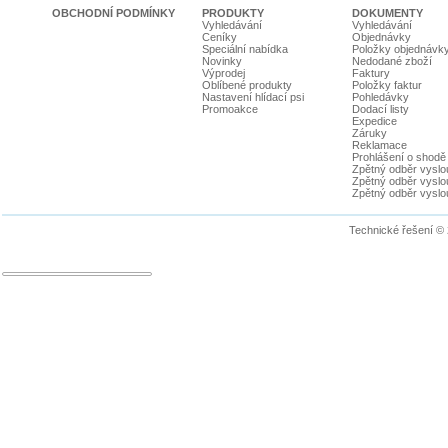
OBCHODNÍ PODMÍNKY
PRODUKTY
DOKUMENTY
Vyhledávání
Vyhledávání
Ceníky
Objednávky
Speciální nabídka
Položky objednávk
Novinky
Nedodané zboží
Výprodej
Faktury
Oblíbené produkty
Položky faktur
Nastavení hlídací psi
Pohledávky
Promoakce
Dodací listy
Expedice
Záruky
Reklamace
Prohlášení o shodě
Zpětný odběr vyslou
Zpětný odběr vyslouž
Zpětný odběr vyslou
Technické řešení ©