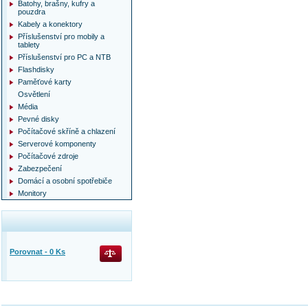
Batohy, brašny, kufry a
pouzdra
Kabely a konektory
Příslušenství pro mobily a
tablety
Příslušenství pro PC a NTB
Flashdisky
Paměťové karty
Osvětlení
Média
Pevné disky
Počítačové skříně a chlazení
Serverové komponenty
Počítačové zdroje
Zabezpečení
Domácí a osobní spotřebiče
Monitory
Porovnat -
0
Ks