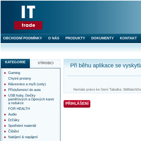
OBCHODNÍ PODMÍNKY
O NÁS
PRODUKTY
DOKUMENTY
KONTAKT
KATEGORIE
VÝROBCI
Při běhu aplikace se vyskytl
Gaming
Chytré prsteny
Klávesnice a myši (sety)
Nemáte právo ke čtení Tabulka: StiWatchDog
Příslušenství do auta
USB huby, čtečky
paměťových a čipových karet
a redukce
PŘIHLÁŠENÍ
FOR HEALTH
Audio
Držáky
Spotřební materiál
Čištění
Nabíjení & napájení