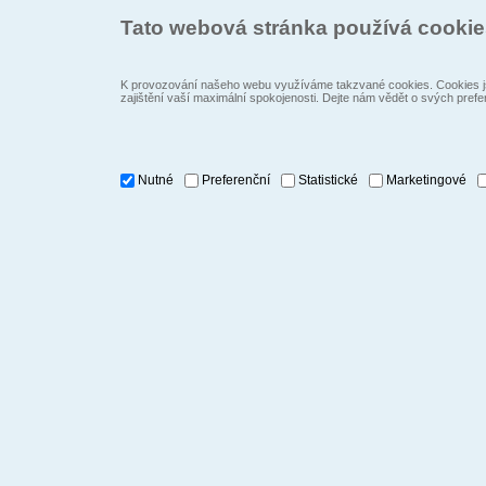
Tato webová stránka používá cooki
K provozování našeho webu využíváme takzvané cookies. Cookies js
zajištění vaší maximální spokojenosti. Dejte nám vědět o svých prefe
Nutné
Preferenční
Statistické
Marketingové