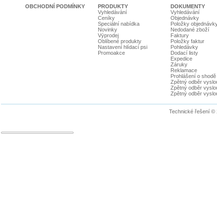
OBCHODNÍ PODMÍNKY
PRODUKTY
DOKUMENTY
Vyhledávání
Vyhledávání
Ceníky
Objednávky
Speciální nabídka
Položky objednávk
Novinky
Nedodané zboží
Výprodej
Faktury
Oblíbené produkty
Položky faktur
Nastavení hlídací psi
Pohledávky
Promoakce
Dodací listy
Expedice
Záruky
Reklamace
Prohlášení o shodě
Zpětný odběr vyslou
Zpětný odběr vyslouž
Zpětný odběr vyslou
Technické řešení ©