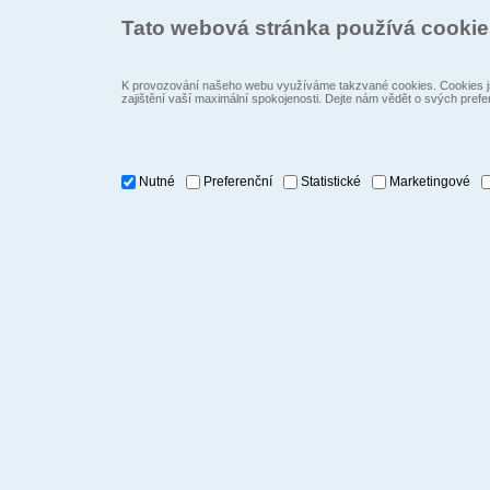
Tato webová stránka používá cooki
K provozování našeho webu využíváme takzvané cookies. Cookies js
zajištění vaší maximální spokojenosti. Dejte nám vědět o svých prefe
Nutné
Preferenční
Statistické
Marketingové