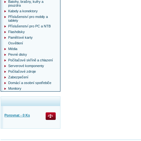
Batohy, brašny, kufry a
pouzdra
Kabely a konektory
Příslušenství pro mobily a
tablety
Příslušenství pro PC a NTB
Flashdisky
Paměťové karty
Osvětlení
Média
Pevné disky
Počítačové skříně a chlazení
Serverové komponenty
Počítačové zdroje
Zabezpečení
Domácí a osobní spotřebiče
Monitory
Porovnat -
0
Ks