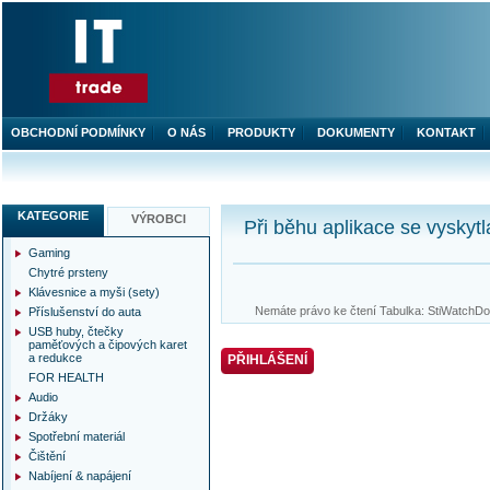
OBCHODNÍ PODMÍNKY
O NÁS
PRODUKTY
DOKUMENTY
KONTAKT
KATEGORIE
VÝROBCI
Při běhu aplikace se vyskytl
Gaming
Chytré prsteny
Klávesnice a myši (sety)
Nemáte právo ke čtení Tabulka: StiWatchDog
Příslušenství do auta
USB huby, čtečky
paměťových a čipových karet
a redukce
PŘIHLÁŠENÍ
FOR HEALTH
Audio
Držáky
Spotřební materiál
Čištění
Nabíjení & napájení