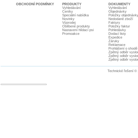
OBCHODNÍ PODMÍNKY
PRODUKTY
DOKUMENTY
Vyhledávání
Vyhledávání
Ceníky
Objednávky
Speciální nabídka
Položky objednávk
Novinky
Nedodané zboží
Výprodej
Faktury
Oblíbené produkty
Položky faktur
Nastavení hlídací psi
Pohledávky
Promoakce
Dodací listy
Expedice
Záruky
Reklamace
Prohlášení o shodě
Zpětný odběr vyslou
Zpětný odběr vyslouž
Zpětný odběr vyslou
Technické řešení ©