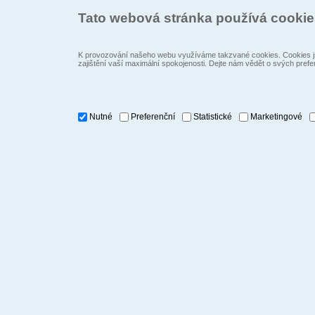
Tato webová stránka používá cooki
K provozování našeho webu využíváme takzvané cookies. Cookies js
zajištění vaší maximální spokojenosti. Dejte nám vědět o svých prefe
Nutné
Preferenční
Statistické
Marketingové