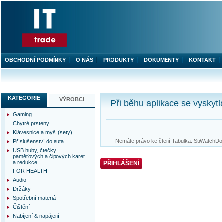
OBCHODNÍ PODMÍNKY
O NÁS
PRODUKTY
DOKUMENTY
KONTAKT
KATEGORIE
VÝROBCI
Při běhu aplikace se vyskytl
Gaming
Chytré prsteny
Klávesnice a myši (sety)
Nemáte právo ke čtení Tabulka: StiWatchDog
Příslušenství do auta
USB huby, čtečky
paměťových a čipových karet
a redukce
PŘIHLÁŠENÍ
FOR HEALTH
Audio
Držáky
Spotřební materiál
Čištění
Nabíjení & napájení