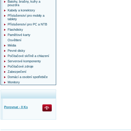
Batohy, brašny, kufry a
pouzdra
Kabely a konektory
Příslušenství pro mobily a
tablety
Příslušenství pro PC a NTB
Flashdisky
Paměťové karty
Osvětlení
Média
Pevné disky
Počítačové skříně a chlazení
Serverové komponenty
Počítačové zdroje
Zabezpečení
Domácí a osobní spotřebiče
Monitory
Porovnat -
0
Ks