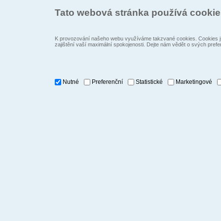
Tato webová stránka používá cooki
K provozování našeho webu využíváme takzvané cookies. Cookies js
zajištění vaší maximální spokojenosti. Dejte nám vědět o svých prefe
Nutné
Preferenční
Statistické
Marketingové