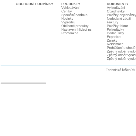
OBCHODNÍ PODMÍNKY
PRODUKTY
DOKUMENTY
Vyhledávání
Vyhledávání
Ceníky
Objednávky
Speciální nabídka
Položky objednávk
Novinky
Nedodané zboží
Výprodej
Faktury
Oblíbené produkty
Položky faktur
Nastavení hlídací psi
Pohledávky
Promoakce
Dodací listy
Expedice
Záruky
Reklamace
Prohlášení o shodě
Zpětný odběr vyslou
Zpětný odběr vyslouž
Zpětný odběr vyslou
Technické řešení ©