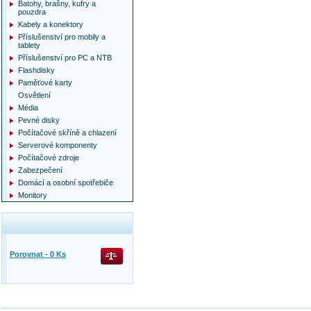
Batohy, brašny, kufry a
pouzdra
Kabely a konektory
Příslušenství pro mobily a
tablety
Příslušenství pro PC a NTB
Flashdisky
Paměťové karty
Osvětlení
Média
Pevné disky
Počítačové skříně a chlazení
Serverové komponenty
Počítačové zdroje
Zabezpečení
Domácí a osobní spotřebiče
Monitory
Porovnat -
0
Ks