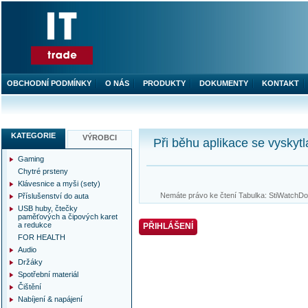
OBCHODNÍ PODMÍNKY
O NÁS
PRODUKTY
DOKUMENTY
KONTAKT
KATEGORIE
VÝROBCI
Při běhu aplikace se vyskytl
Gaming
Chytré prsteny
Klávesnice a myši (sety)
Nemáte právo ke čtení Tabulka: StiWatchDog
Příslušenství do auta
USB huby, čtečky
paměťových a čipových karet
a redukce
PŘIHLÁŠENÍ
FOR HEALTH
Audio
Držáky
Spotřební materiál
Čištění
Nabíjení & napájení