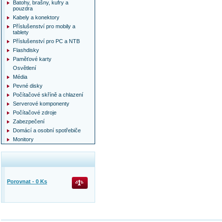
Batohy, brašny, kufry a
pouzdra
Kabely a konektory
Příslušenství pro mobily a
tablety
Příslušenství pro PC a NTB
Flashdisky
Paměťové karty
Osvětlení
Média
Pevné disky
Počítačové skříně a chlazení
Serverové komponenty
Počítačové zdroje
Zabezpečení
Domácí a osobní spotřebiče
Monitory
Porovnat -
0
Ks