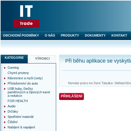
OBCHODNÍ PODMÍNKY
O NÁS
PRODUKTY
DOKUMENTY
KONTAKT
KATEGORIE
VÝROBCI
Při běhu aplikace se vyskytl
Gaming
Chytré prsteny
Klávesnice a myši (sety)
Nemáte právo ke čtení Tabulka: StiWatchDog
Příslušenství do auta
USB huby, čtečky
paměťových a čipových karet
a redukce
PŘIHLÁŠENÍ
FOR HEALTH
Audio
Držáky
Spotřební materiál
Čištění
Nabíjení & napájení