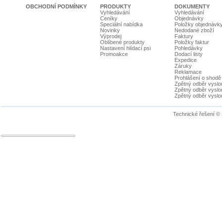
OBCHODNÍ PODMÍNKY
PRODUKTY
DOKUMENTY
Vyhledávání
Vyhledávání
Ceníky
Objednávky
Speciální nabídka
Položky objednávk
Novinky
Nedodané zboží
Výprodej
Faktury
Oblíbené produkty
Položky faktur
Nastavení hlídací psi
Pohledávky
Promoakce
Dodací listy
Expedice
Záruky
Reklamace
Prohlášení o shodě
Zpětný odběr vyslou
Zpětný odběr vyslouž
Zpětný odběr vyslou
Technické řešení ©