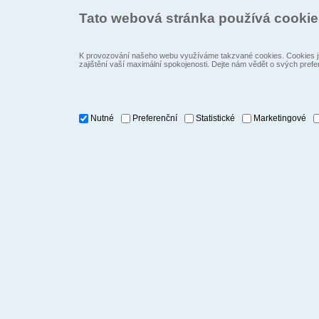
Tato webová stránka používá cooki
K provozování našeho webu využíváme takzvané cookies. Cookies js
zajištění vaší maximální spokojenosti. Dejte nám vědět o svých prefe
Nutné
Preferenční
Statistické
Marketingové