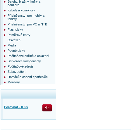
Batohy, brašny, kufry a
pouzdra
Kabely a konektory
Příslušenství pro mobily a
tablety
Příslušenství pro PC a NTB
Flashdisky
Paměťové karty
Osvětlení
Média
Pevné disky
Počítačové skříně a chlazení
Serverové komponenty
Počítačové zdroje
Zabezpečení
Domácí a osobní spotřebiče
Monitory
Porovnat -
0
Ks