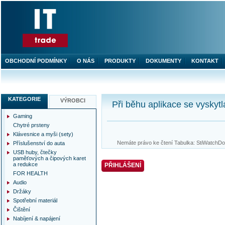
OBCHODNÍ PODMÍNKY
O NÁS
PRODUKTY
DOKUMENTY
KONTAKT
KATEGORIE
VÝROBCI
Při běhu aplikace se vyskytl
Gaming
Chytré prsteny
Klávesnice a myši (sety)
Nemáte právo ke čtení Tabulka: StiWatchDog
Příslušenství do auta
USB huby, čtečky
paměťových a čipových karet
a redukce
PŘIHLÁŠENÍ
FOR HEALTH
Audio
Držáky
Spotřební materiál
Čištění
Nabíjení & napájení