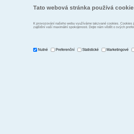
Tato webová stránka používá cooki
K provozování našeho webu využíváme takzvané cookies. Cookies js
zajištění vaší maximální spokojenosti. Dejte nám vědět o svých prefe
Nutné
Preferenční
Statistické
Marketingové