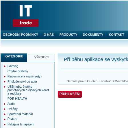
OBCHODNÍ PODMÍNKY
O NÁS
PRODUKTY
DOKUMENTY
KONTAKT
KATEGORIE
VÝROBCI
Při běhu aplikace se vyskytl
Gaming
Chytré prsteny
Klávesnice a myši (sety)
Nemáte právo ke čtení Tabulka: StiWatchDog
Příslušenství do auta
USB huby, čtečky
paměťových a čipových karet
a redukce
PŘIHLÁŠENÍ
FOR HEALTH
Audio
Držáky
Spotřební materiál
Čištění
Nabíjení & napájení