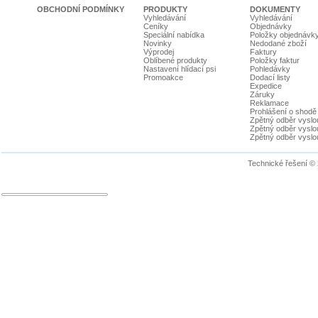
OBCHODNÍ PODMÍNKY
PRODUKTY
DOKUMENTY
Vyhledávání
Vyhledávání
Ceníky
Objednávky
Speciální nabídka
Položky objednávk
Novinky
Nedodané zboží
Výprodej
Faktury
Oblíbené produkty
Položky faktur
Nastavení hlídací psi
Pohledávky
Promoakce
Dodací listy
Expedice
Záruky
Reklamace
Prohlášení o shodě
Zpětný odběr vyslou
Zpětný odběr vyslouž
Zpětný odběr vyslou
Technické řešení ©