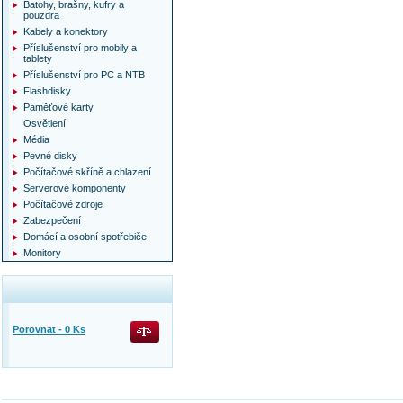
Batohy, brašny, kufry a
pouzdra
Kabely a konektory
Příslušenství pro mobily a
tablety
Příslušenství pro PC a NTB
Flashdisky
Paměťové karty
Osvětlení
Média
Pevné disky
Počítačové skříně a chlazení
Serverové komponenty
Počítačové zdroje
Zabezpečení
Domácí a osobní spotřebiče
Monitory
Porovnat -
0
Ks