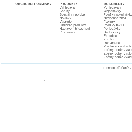
OBCHODNÍ PODMÍNKY
PRODUKTY
DOKUMENTY
Vyhledávání
Vyhledávání
Ceníky
Objednávky
Speciální nabídka
Položky objednávk
Novinky
Nedodané zboží
Výprodej
Faktury
Oblíbené produkty
Položky faktur
Nastavení hlídací psi
Pohledávky
Promoakce
Dodací listy
Expedice
Záruky
Reklamace
Prohlášení o shodě
Zpětný odběr vyslou
Zpětný odběr vyslouž
Zpětný odběr vyslou
Technické řešení ©