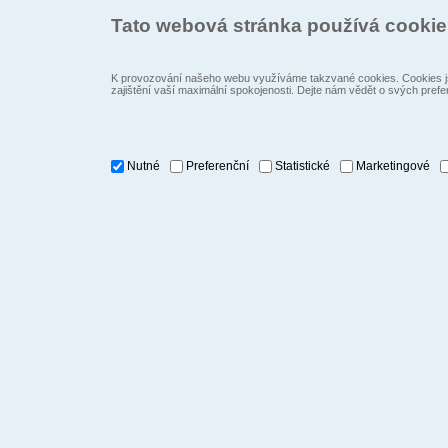
Tato webová stránka používá cooki
K provozování našeho webu využíváme takzvané cookies. Cookies js
zajištění vaší maximální spokojenosti. Dejte nám vědět o svých prefe
Nutné
Preferenční
Statistické
Marketingové