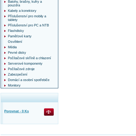
Batohy, brašny, kufry a
pouzdra
Kabely a konektory
Příslušenství pro mobily a
tablety
Příslušenství pro PC a NTB
Flashdisky
Paměťové karty
Osvětlení
Média
Pevné disky
Počítačové skříně a chlazení
Serverové komponenty
Počítačové zdroje
Zabezpečení
Domácí a osobní spotřebiče
Monitory
Porovnat -
0
Ks