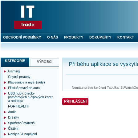
OBCHODNÍ PODMÍNKY
O NÁS
PRODUKTY
DOKUMENTY
KONTAKT
KATEGORIE
VÝROBCI
Při běhu aplikace se vyskytl
Gaming
Chytré prsteny
Klávesnice a myši (sety)
Nemáte právo ke čtení Tabulka: StiWatchDog
Příslušenství do auta
USB huby, čtečky
paměťových a čipových karet
a redukce
PŘIHLÁŠENÍ
FOR HEALTH
Audio
Držáky
Spotřební materiál
Čištění
Nabíjení & napájení