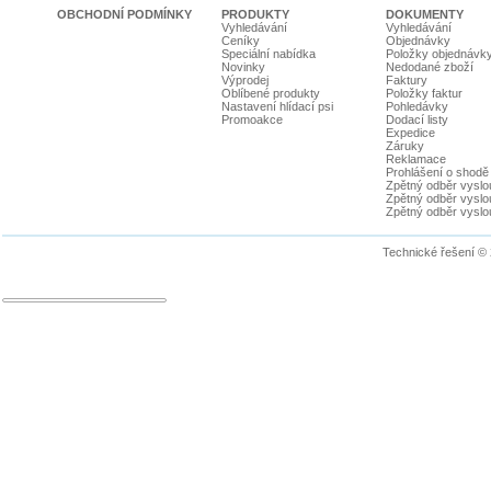
OBCHODNÍ PODMÍNKY
PRODUKTY
DOKUMENTY
Vyhledávání
Vyhledávání
Ceníky
Objednávky
Speciální nabídka
Položky objednávk
Novinky
Nedodané zboží
Výprodej
Faktury
Oblíbené produkty
Položky faktur
Nastavení hlídací psi
Pohledávky
Promoakce
Dodací listy
Expedice
Záruky
Reklamace
Prohlášení o shodě
Zpětný odběr vyslou
Zpětný odběr vyslouž
Zpětný odběr vyslou
Technické řešení ©