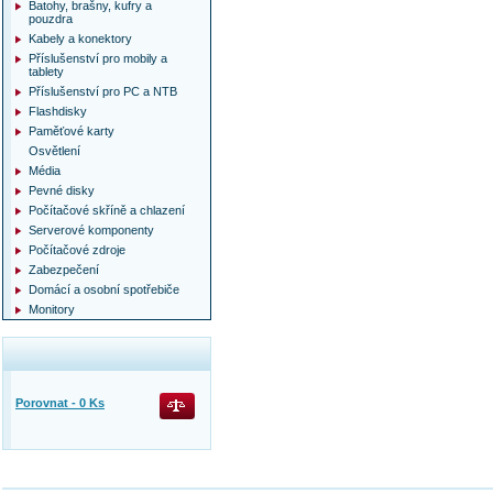
Batohy, brašny, kufry a
pouzdra
Kabely a konektory
Příslušenství pro mobily a
tablety
Příslušenství pro PC a NTB
Flashdisky
Paměťové karty
Osvětlení
Média
Pevné disky
Počítačové skříně a chlazení
Serverové komponenty
Počítačové zdroje
Zabezpečení
Domácí a osobní spotřebiče
Monitory
Porovnat -
0
Ks