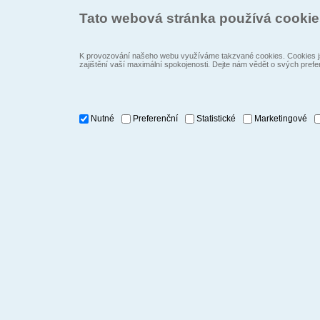
Tato webová stránka používá cooki
K provozování našeho webu využíváme takzvané cookies. Cookies js
zajištění vaší maximální spokojenosti. Dejte nám vědět o svých prefe
Nutné
Preferenční
Statistické
Marketingové