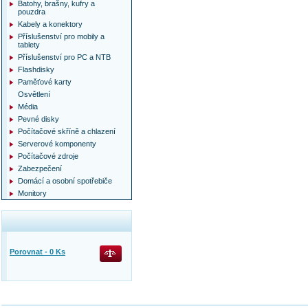
Batohy, brašny, kufry a
pouzdra
Kabely a konektory
Příslušenství pro mobily a
tablety
Příslušenství pro PC a NTB
Flashdisky
Paměťové karty
Osvětlení
Média
Pevné disky
Počítačové skříně a chlazení
Serverové komponenty
Počítačové zdroje
Zabezpečení
Domácí a osobní spotřebiče
Monitory
Porovnat -
0
Ks