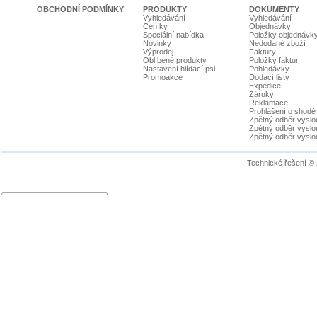
OBCHODNÍ PODMÍNKY
PRODUKTY
DOKUMENTY
Vyhledávání
Vyhledávání
Ceníky
Objednávky
Speciální nabídka
Položky objednávk
Novinky
Nedodané zboží
Výprodej
Faktury
Oblíbené produkty
Položky faktur
Nastavení hlídací psi
Pohledávky
Promoakce
Dodací listy
Expedice
Záruky
Reklamace
Prohlášení o shodě
Zpětný odběr vyslou
Zpětný odběr vyslouž
Zpětný odběr vyslou
Technické řešení ©