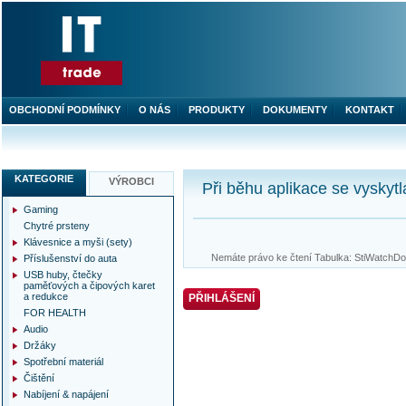
OBCHODNÍ PODMÍNKY
O NÁS
PRODUKTY
DOKUMENTY
KONTAKT
KATEGORIE
VÝROBCI
Při běhu aplikace se vyskytl
Gaming
Chytré prsteny
Klávesnice a myši (sety)
Nemáte právo ke čtení Tabulka: StiWatchDog
Příslušenství do auta
USB huby, čtečky
paměťových a čipových karet
a redukce
PŘIHLÁŠENÍ
FOR HEALTH
Audio
Držáky
Spotřební materiál
Čištění
Nabíjení & napájení