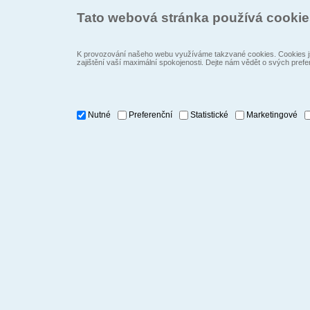
Tato webová stránka používá cooki
K provozování našeho webu využíváme takzvané cookies. Cookies js
zajištění vaší maximální spokojenosti. Dejte nám vědět o svých prefe
Nutné
Preferenční
Statistické
Marketingové